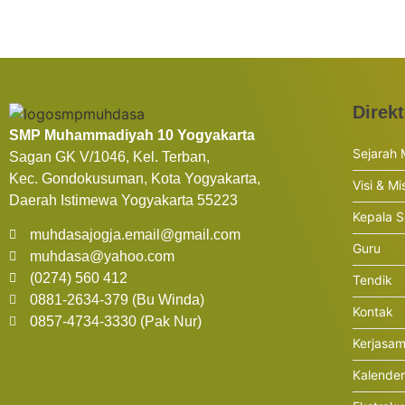
Direkt
SMP Muhammadiyah 10 Yogyakarta
Sejarah
Sagan GK V/1046, Kel. Terban,
Kec. Gondokusuman, Kota Yogyakarta,
Visi & Mi
Daerah Istimewa Yogyakarta 55223
Kepala S
muhdasajogja.email@gmail.com
Guru
muhdasa@yahoo.com
(0274) 560 412
Tendik
0881-2634-379 (Bu Winda)
Kontak
0857-4734-3330 (Pak Nur)
Kerjasa
Kalende