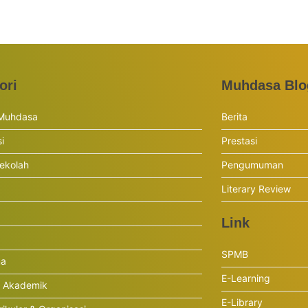
ori
Muhdasa Blo
 Muhdasa
Berita
si
Prestasi
ekolah
Pengumuman
Literary Review
Link
SPMB
ma
E-Learning
r Akademik
E-Library