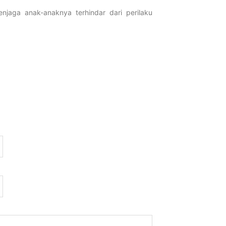
Pelatihan G
njaga anak-anaknya terhindar dari perilaku
Inovasi Gur
Februari 13, 2026
Selengkapnya...