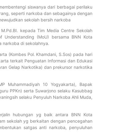
FORTASI 202
mbentengi siswanya dari berbagai perilaku
Menuju Gen
arang, seperti narkoba dan sebagainya dengan
Agustus 4, 2026
ewujudkan sekolah bersih narkoba
Selengkapnya...
, M.Pd.BI. kepada Tim Media Centre Sekolah
f Understanding (MoU) bersama BNN Kota
Tahniah! Si
 narkoba di sekolahnya.
Muhammadiy
Raih Presta
ta (Kombes Pol. Khamdani, S.Sos) pada hari
dan TKAD 2
rta terkait Penguatan Informasi dan Edukasi
n Gelap Narkotika) dan prekursor narkotika
Juni 9, 2026
Selengkapnya...
SMP Muhammadiyah 10 Yogyakarta), Bapak
(guru PPKn) serta Suwarjono selaku Kasubbag
SMP Muhamm
tyaningsih selaku Penyuluh Narkoba Ahli Muda,
Lamongan La
SMP Muham
Yogyakarta
 terjalin hubungan yg baik antara BNN Kota
Juni 5, 2026
m sekolah yg berkaitan dengan pencegahan
mbentukan satgas anti narkoba, penyuluhan
Selengkapnya...