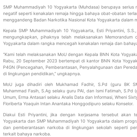
SMP Muhammadiyah 10 Yogyakarta (Muhdasa) berupaya serius me
negatif seperti kenakalan remaja hingga bahaya obat-obatan terl
menggandeng Badan Narkotika Nasional Kota Yogyakarta dalam m
Kepala SMP Muhammadiyah 10 Yogyakarta, Esti Priyantini, S.S.
mengungkapkan, pihaknya telah melaksanakan Memorandum o
Yogyakarta dalam rangka mencegah kenakalan remaja dan bahaya
“Kami telah melaksanakan MoU dengan Kepala BNN Kota Yogyakar
Rabu, 20 September 2023 bertempat di kantor BNN Kota Yogyaka
P4GN (Pencegahan, Pemberantasan, Penyalahgunaan dan Peredara
di lingkungan pendidikan,” ungkapnya.
MoU juga dihadiri oleh Mukhamad Fadhir, S.Pd (guru BK 
Muhammad Fasih, S.Ag selaku guru PAI, dan Ismi Fatimah, S.Pd 
Umum, Erma Antasari selaku Analis Data dan Informasi, Wheni Six
Floriberta Yoaquin Intan Anantaka Honggodipuro selaku Konselor.
Diakui Esti Priyantini, jika dengan kerjasama tersebut akan
Yogyakarta dan SMP Muhammadiyah 10 Yogyakarta dalam progra
dan pemberantasan narkoba di lingkungan sekolah seperti pe
terkait bahaya narkoba.