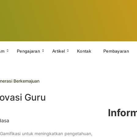
am
Pengajaran
Artikel
Kontak
Pembayaran
nerasi Berkemajuan
yah 10 Yogyakarta Raih Prestasi Gemilang pada TKA dan TKAD 20
Lakukan Study Tiru di SMP Muhammadiyah 10 Yogyakarta
novasi Guru
aih Juara di Kejuaraan Pencak Silat Tingkat Kota
Infor
Diikuti Ratusan Siswa SD/MI se-DIY
ih UL Lazismu SMP Muhammadiyah 10 Yogyakarta
rkeadaban Lewat PKD Taruna Melati I
Geguritan
amifikasi untuk meningkatkan pengetahuan,
n Sedekah Sampah dan DBC : Sinergi Menuju Sekolah Berkemajuan da