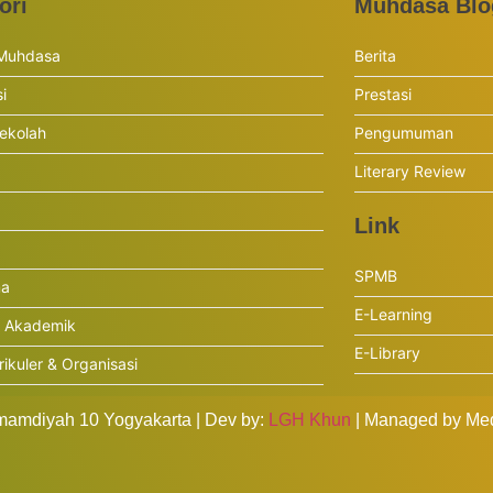
ori
Muhdasa Blo
 Muhdasa
Berita
si
Prestasi
ekolah
Pengumuman
Literary Review
Link
SPMB
ma
E-Learning
r Akademik
E-Library
rikuler & Organisasi
mdiyah 10 Yogyakarta | Dev by:
LGH Khun
| Managed by Me