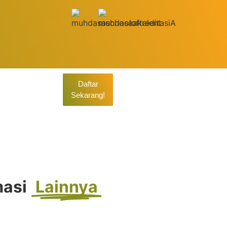
Daftar
Sekarang!
26
masi
Lainnya
n Berkeadilan Sosial