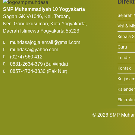
Direkt
SMP Muhammadiyah 10 Yogyakarta
Sejarah
Sagan GK V/1046, Kel. Terban,
Kec. Gondokusuman, Kota Yogyakarta,
Visi & Mi
Daerah Istimewa Yogyakarta 55223
Kepala S
muhdasajogja.email@gmail.com
Guru
muhdasa@yahoo.com
(0274) 560 412
Tendik
0881-2634-379 (Bu Winda)
Kontak
0857-4734-3330 (Pak Nur)
Kerjasa
Kalende
Ekstraku
© 2026 SMP Muhama