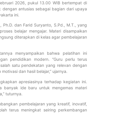
FORTASI 202
bruari 2026, pukul 13.00 WIB bertempat di
Menuju Gen
dik dengan antusias sebagai bagian dari upaya
Agustus 4, 2026
akarta ini.
Selengkapnya...
, Ph.D. dan Farid Suryanto, S.Pd., M.T., yang
roses belajar mengajar. Materi disampaikan
Tahniah! Si
langsung diterapkan di kelas agar pembelajaran
Muhammadiy
Raih Presta
butannya menyampaikan bahwa pelatihan ini
dan TKAD 2
gan pendidikan modern. “Guru perlu terus
Juni 9, 2026
i salah satu pendekatan yang relevan dengan
Selengkapnya...
otivasi dan hasil belajar,” ujarnya.
gkapkan apresiasinya terhadap kegiatan ini.
SMP Muhamm
ya banyak ide baru untuk mengemas materi
Lamongan La
,” tuturnya.
SMP Muham
bangkan pembelajaran yang kreatif, inovatif,
Yogyakarta
kolah terus meningkat seiring perkembangan
Juni 5, 2026
Selengkapnya...