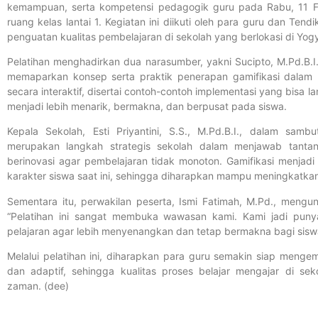
kemampuan, serta kompetensi pedagogik guru pada Rabu, 11 Fe
ruang kelas lantai 1. Kegiatan ini diikuti oleh para guru dan Ten
penguatan kualitas pembelajaran di sekolah yang berlokasi di Yogy
Pelatihan menghadirkan dua narasumber, yakni Sucipto, M.Pd.B.I.
memaparkan konsep serta praktik penerapan gamifikasi dalam p
secara interaktif, disertai contoh-contoh implementasi yang bisa 
menjadi lebih menarik, bermakna, dan berpusat pada siswa.
Kepala Sekolah, Esti Priyantini, S.S., M.Pd.B.I., dalam sam
merupakan langkah strategis sekolah dalam menjawab tantan
berinovasi agar pembelajaran tidak monoton. Gamifikasi menjad
karakter siswa saat ini, sehingga diharapkan mampu meningkatkan m
Sementara itu, perwakilan peserta, Ismi Fatimah, M.Pd., mengun
“Pelatihan ini sangat membuka wawasan kami. Kami jadi pun
pelajaran agar lebih menyenangkan dan tetap bermakna bagi siswa
Melalui pelatihan ini, diharapkan para guru semakin siap mengem
dan adaptif, sehingga kualitas proses belajar mengajar di se
zaman. (dee)