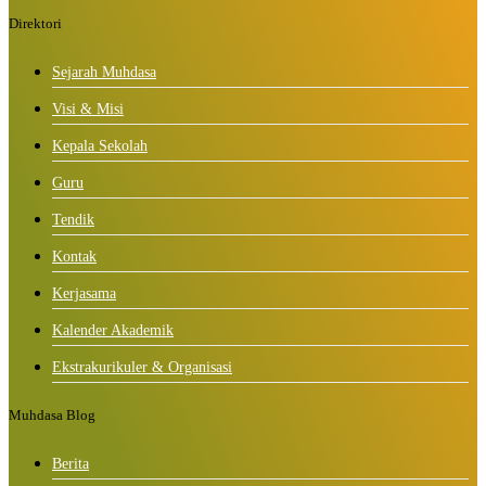
Direktori
Sejarah Muhdasa
Visi & Misi
Kepala Sekolah
Guru
Tendik
Kontak
Kerjasama
Kalender Akademik
Ekstrakurikuler & Organisasi
Muhdasa Blog
Berita