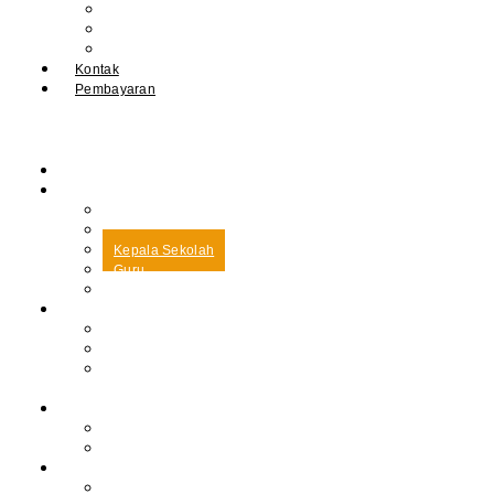
IPM
Literary Review
Arsip
Kontak
Pembayaran
Beranda
Profil
Sejarah Muhdasa
Visi & Misi
Kepala Sekolah
Guru
Tendik
Program
Prestasi
Profil Alumni
Ekstrakurikuler &
Organisasi
Pengajaran
Kalender Akademik
E-Library
Artikel
Berita