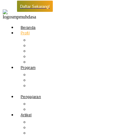
Daftar Sekarang!
Beranda
Profil
Sejarah Muhdasa
Visi & Misi
Kepala Sekolah
Guru
Tendik
Program
Prestasi
Profil Alumni
Ekstrakurikuler &
Organisasi
Pengajaran
Kalender Akademik
E-Library
Artikel
Berita
Prestasi
Pengumuman