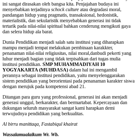
ini sangat dirasakan oleh bangsa kita. Penjajahan budaya ini
menyebabkan terjadinya
schock culture
atau degradasi moral,
pandangan hidup yang pragmatis, transaksional, hedonistik,
materialistik, dan sekularistik menyebabkan generasi ini tidak
tertarik pada nilai-nilai spiritual bahkan cenderung mengikuti gaya
dan selera hidup ala barat.
Dunia Pendidikan menjadi salah satu institusi yang diharapkan
mampu menjadi tempat melakukan pembinaan karakkter,
penanaman nilai-nilai religiusitas, nilai moral,danbudi pekerti yang
luhur menjadi bagian yang tidak terpisahkan dari tugas mulia
institusi pendidikan.
SMP MUHAMMADIYAH 10
YOGYAKARTA (MUHDASA)
dalam hal ini mengambil
perannya sebagai institusi pendidikan, yaitu menyelenggarakan
sistem pendidikan yang berorientasi pada penanaman karakter siswa
dengan merujuk pada kompetensi abad 21.
Ditangan para guru yang professional, generasi ini akan menjadi
generasi unggul, berkarakter, dan bermartabat. Kepercayaan dan
dukungan seluruh masyarakat sangat kami harapkan demi
terwujudnya pendidikan yang berkualitas.
Al birru manittaqa, Fastabiqul khairat
Wassalamualaikum Wr. Wb.