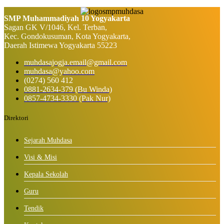
SMP Muhammadiyah 10 Yogyakarta
Sagan GK V/1046, Kel. Terban,
Kec. Gondokusuman, Kota Yogyakarta,
Daerah Istimewa Yogyakarta 55223
muhdasajogja.email@gmail.com
muhdasa@yahoo.com
(0274) 560 412
0881-2634-379 (Bu Winda)
0857-4734-3330 (Pak Nur)
Direktori
Sejarah Muhdasa
Visi & Misi
Kepala Sekolah
Guru
Tendik