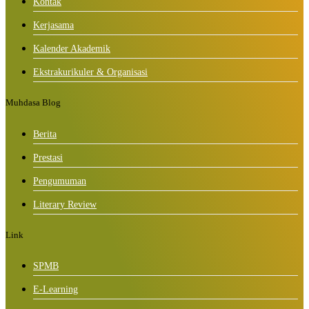
Kontak
Kerjasama
Kalender Akademik
Ekstrakurikuler & Organisasi
Muhdasa Blog
Berita
Prestasi
Pengumuman
Literary Review
Link
SPMB
E-Learning