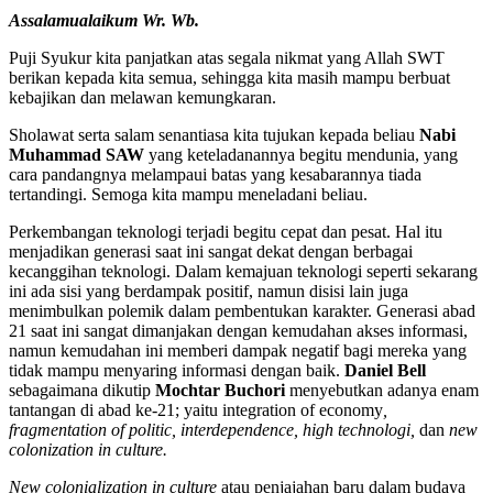
Assalamualaikum Wr. Wb.
Puji Syukur kita panjatkan atas segala nikmat yang Allah SWT
berikan kepada kita semua, sehingga kita masih mampu berbuat
kebajikan dan melawan kemungkaran.
Sholawat serta salam senantiasa kita tujukan kepada beliau
Nabi
Muhammad SAW
yang keteladanannya begitu mendunia, yang
cara pandangnya melampaui batas yang kesabarannya tiada
tertandingi. Semoga kita mampu meneladani beliau.
Perkembangan teknologi terjadi begitu cepat dan pesat. Hal itu
menjadikan generasi saat ini sangat dekat dengan berbagai
kecanggihan teknologi. Dalam kemajuan teknologi seperti sekarang
ini ada sisi yang berdampak positif, namun disisi lain juga
menimbulkan polemik dalam pembentukan karakter. Generasi abad
21 saat ini sangat dimanjakan dengan kemudahan akses informasi,
namun kemudahan ini memberi dampak negatif bagi mereka yang
tidak mampu menyaring informasi dengan baik.
Daniel Bell
sebagaimana dikutip
Mochtar Buchori
menyebutkan adanya enam
tantangan di abad ke-21; yaitu integration of economy
,
fragmentation of politic, interdependence, high technologi,
dan
new
colonization in culture.
New colonialization in culture
atau penjajahan baru dalam budaya