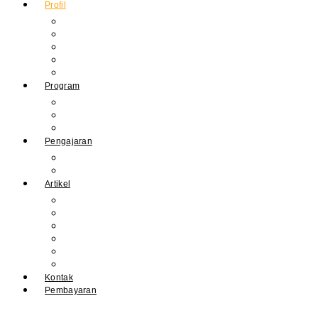
Profil
Sejarah Muhdasa
Visi & Misi
Kepala Sekolah
Guru
Tendik
Program
Prestasi
Profil Alumni
Ekstrakurikuler & Organisasi
Pengajaran
Kalender Akademik
E-Library
Artikel
Berita
Prestasi
Pengumuman
IPM
Literary Review
Arsip
Kontak
Pembayaran