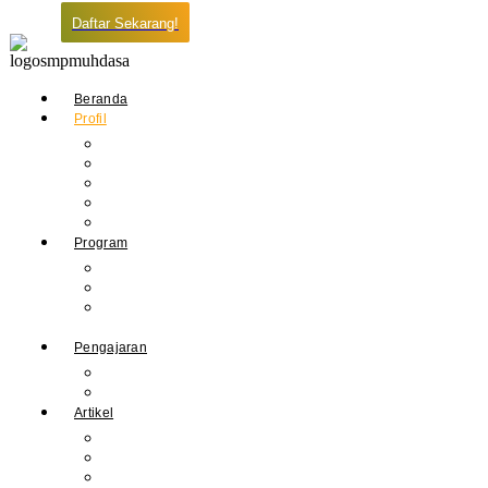
Daftar Sekarang!
Beranda
Profil
Sejarah Muhdasa
Visi & Misi
Kepala Sekolah
Guru
Tendik
Program
Prestasi
Profil Alumni
Ekstrakurikuler &
Organisasi
Pengajaran
Kalender Akademik
E-Library
Artikel
Berita
Prestasi
Pengumuman