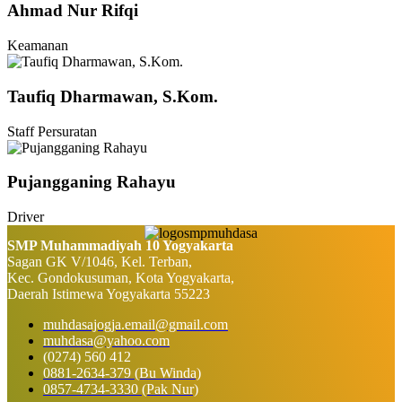
Ahmad Nur Rifqi
Keamanan
Taufiq Dharmawan, S.Kom.
Staff Persuratan
Pujangganing Rahayu
Driver
SMP Muhammadiyah 10 Yogyakarta
Sagan GK V/1046, Kel. Terban,
Kec. Gondokusuman, Kota Yogyakarta,
Daerah Istimewa Yogyakarta 55223
muhdasajogja.email@gmail.com
muhdasa@yahoo.com
(0274) 560 412
0881-2634-379 (Bu Winda)
0857-4734-3330 (Pak Nur)