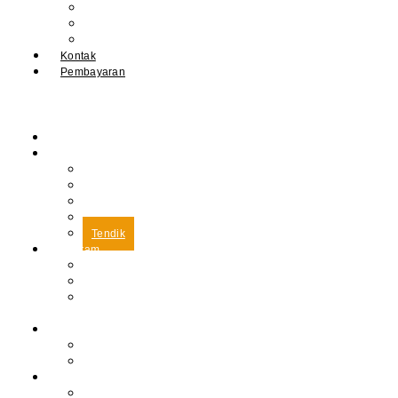
IPM
Literary Review
Arsip
Kontak
Pembayaran
Beranda
Profil
Sejarah Muhdasa
Visi & Misi
Kepala Sekolah
Guru
Tendik
Program
Prestasi
Profil Alumni
Ekstrakurikuler &
Organisasi
Pengajaran
Kalender Akademik
E-Library
Artikel
Berita