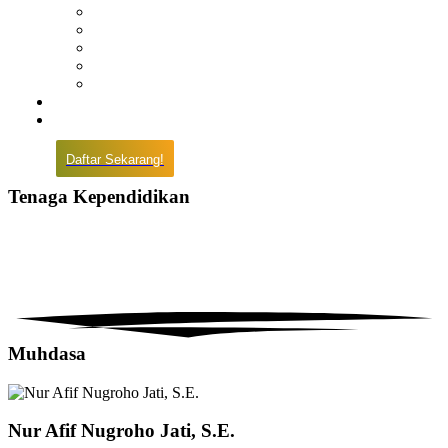
Prestasi
Pengumuman
IPM
Literary Review
Arsip
Kontak
Pembayaran
Daftar Sekarang!
Tenaga Kependidikan
Muhdasa
Nur Afif Nugroho Jati, S.E.