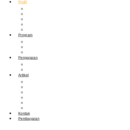
Profil
Sejarah Muhdasa
Visi & Misi
Kepala Sekolah
Guru
Tendik
Program
Prestasi
Profil Alumni
Ekstrakurikuler & Organisasi
Pengajaran
Kalender Akademik
E-Library
Artikel
Berita
Prestasi
Pengumuman
IPM
Literary Review
Arsip
Kontak
Pembayaran