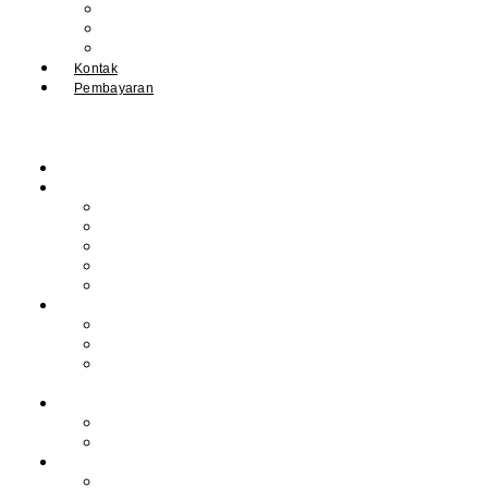
IPM
Literary Review
Arsip
Kontak
Pembayaran
Beranda
Profil
Sejarah Muhdasa
Visi & Misi
Kepala Sekolah
Guru
Tendik
Program
Prestasi
Profil Alumni
Ekstrakurikuler &
Organisasi
Pengajaran
Kalender Akademik
E-Library
Artikel
Berita