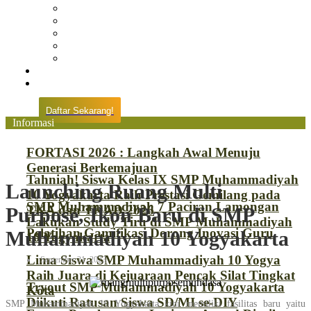
Prestasi
Pengumuman
IPM
Literary Review
Arsip
Kontak
Pembayaran
Daftar Sekarang!
Informasi
FORTASI 2026 : Langkah Awal Menuju
Generasi Berkemajuan
Tahniah! Siswa Kelas IX SMP Muhammadiyah
Launching Ruang Multi
10 Yogyakarta Raih Prestasi Gemilang pada
SMP Muhammadiyah 7 Paciran Lamongan
TKA dan TKAD 2026
Purpose, Ikon Baru di SMP
Lakukan Study Tiru di SMP Muhammadiyah
Pelatihan Gamifikasi Dorong Inovasi Guru
Muhammadiyah 10 Yogyakarta
10 Yogyakarta
Lima Siswa SMP Muhammadiyah 10 Yogya
September 21, 2023
Raih Juara di Kejuaraan Pencak Silat Tingkat
Tryout SMP Muhammadiyah 10 Yogyakarta
Kota
Diikuti Ratusan Siswa SD/MI se-DIY
SMP Muhammadiyah 10 Yogyakarta kini memiliki fasilitas baru yaitu