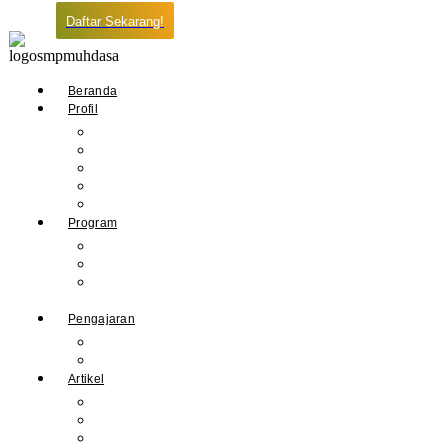
Daftar Sekarang!
Beranda
Profil
Sejarah Muhdasa
Visi & Misi
Kepala Sekolah
Guru
Tendik
Program
Prestasi
Profil Alumni
Ekstrakurikuler &
Organisasi
Pengajaran
Kalender Akademik
E-Library
Artikel
Berita
Prestasi
Pengumuman