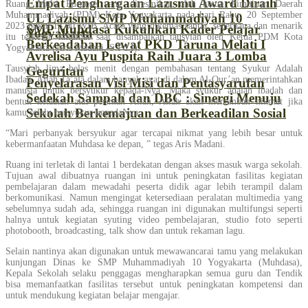
Empat Penghargaan Lazismu Award Diraih
Ruang Multi Purpose yang diresmikan oleh ketua Pimpinan Daerah
Muhammadiyah (PDM) Kota Yogyakarta pada hari Rabu, 20 September
UL Lazismu SMP Muhammadiyah 10
2023 pukul 13.00 WIB. Acara yang dikemas santai, sederhana dan menarik
SMP Muhdasa Kukuhkan Kader Pelajar
Yogyakarta
itu terkesan khidmat saat disampaikan tausyiah oleh Ketua PDM Kota
Berkeadaban Lewat PKD Taruna Melati I
Yogyakarta (Aris Madani, S.Pd.I).
Avrelisa Ayu Puspita Raih Juara 3 Lomba
Tausyiah lima belas menit dengan pembahasan tentang Syukur Adalah
Geguritan
Ibadah, Allah Ta’ala dalam banyak ayat di dalam Al-Qur’an memerintahkan
Penyelarasan Visi Misi dan Pentasyarufan
manusia untuk bersyukur kepada-Nya. Maka syukur adalah ibadah dan
Sedekah Sampah dan DBC : Sinergi Menuju
bentuk ketaatan atas perintah Allah, Allah akan menambah nikmat jika
Sekolah Berkemajuan dan Berkeadilan Sosial
kamu selalu bersyukur kepadaNya.
“Mari perbanyak bersyukur agar tercapai nikmat yang lebih besar untuk
kebermanfaatan Muhdasa ke depan, ” tegas Aris Madani.
Ruang ini terletak di lantai 1 berdekatan dengan akses masuk warga sekolah.
Tujuan awal dibuatnya ruangan ini untuk peningkatan fasilitas kegiatan
pembelajaran dalam mewadahi peserta didik agar lebih terampil dalam
berkomunikasi. Namun mengingat ketersediaan peralatan multimedia yang
sebelumnya sudah ada, sehingga ruangan ini digunakan multifungsi seperti
halnya untuk kegiatan syuting video pembelajaran, studio foto seperti
photobooth, broadcasting, talk show dan untuk rekaman lagu.
Selain nantinya akan digunakan untuk mewawancarai tamu yang melakukan
kunjungan Dinas ke SMP Muhammadiyah 10 Yogyakarta (Muhdasa),
Kepala Sekolah selaku penggagas mengharapkan semua guru dan Tendik
bisa memanfaatkan fasilitas tersebut untuk peningkatan kompetensi dan
untuk mendukung kegiatan belajar mengajar.