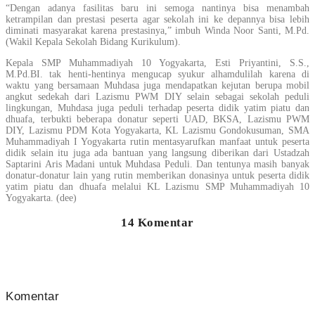
“Dengan adanya fasilitas baru ini semoga nantinya bisa menambah
ketrampilan dan prestasi peserta agar sekolah ini ke depannya bisa lebih
diminati masyarakat karena prestasinya,” imbuh Winda Noor Santi, M.Pd.
(Wakil Kepala Sekolah Bidang Kurikulum).
Kepala SMP Muhammadiyah 10 Yogyakarta, Esti Priyantini, S.S.,
M.Pd.BI. tak henti-hentinya mengucap syukur alhamdulilah karena di
waktu yang bersamaan Muhdasa juga mendapatkan kejutan berupa mobil
angkut sedekah dari Lazismu PWM DIY selain sebagai sekolah peduli
lingkungan, Muhdasa juga peduli terhadap peserta didik yatim piatu dan
dhuafa, terbukti beberapa donatur seperti UAD, BKSA, Lazismu PWM
DIY, Lazismu PDM Kota Yogyakarta, KL Lazismu Gondokusuman, SMA
Muhammadiyah I Yogyakarta rutin mentasyarufkan manfaat untuk peserta
didik selain itu juga ada bantuan yang langsung diberikan dari Ustadzah
Saptarini Aris Madani untuk Muhdasa Peduli. Dan tentunya masih banyak
donatur-donatur lain yang rutin memberikan donasinya untuk peserta didik
yatim piatu dan dhuafa melalui KL Lazismu SMP Muhammadiyah 10
Yogyakarta. (dee)
14 Komentar
Komentar