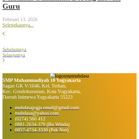
Guru
Februari 13, 2026
Selengkapnya...
Sebelumnya
Selanjutnya
SMP Muhammadiyah 10 Yogyakarta
Sagan GK V/1046, Kel. Terban,
Kec. Gondokusuman, Kota Yogyakarta,
Daerah Istimewa Yogyakarta 55223
muhdasajogja.email@gmail.com
muhdasa@yahoo.com
(0274) 560 412
0881-2634-379 (Bu Winda)
0857-4734-3330 (Pak Nur)