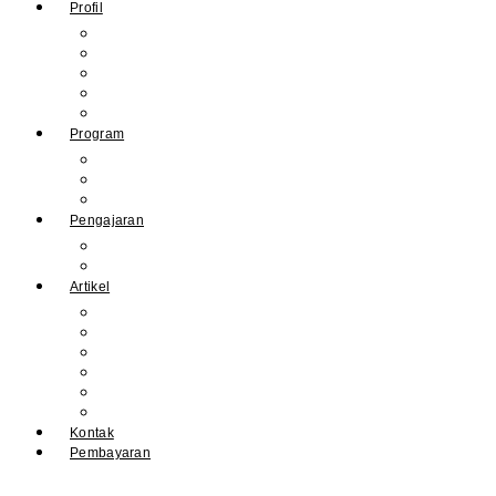
Profil
Sejarah Muhdasa
Visi & Misi
Kepala Sekolah
Guru
Tendik
Program
Prestasi
Profil Alumni
Ekstrakurikuler & Organisasi
Pengajaran
Kalender Akademik
E-Library
Artikel
Berita
Prestasi
Pengumuman
IPM
Literary Review
Arsip
Kontak
Pembayaran