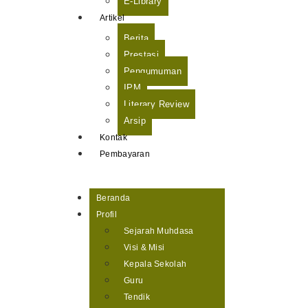
E-Library
Artikel
Berita
Prestasi
Pengumuman
IPM
Literary Review
Arsip
Kontak
Pembayaran
Beranda
Profil
Sejarah Muhdasa
Visi & Misi
Kepala Sekolah
Guru
Tendik