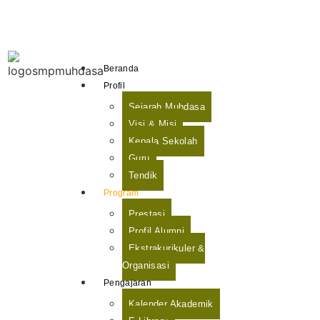
Beranda
Profil
Sejarah Muhdasa
Visi & Misi
Kepala Sekolah
Guru
Tendik
Program
Prestasi
Profil Alumni
Ekstrakurikuler &
Organisasi
Pengajaran
Kalender Akademik