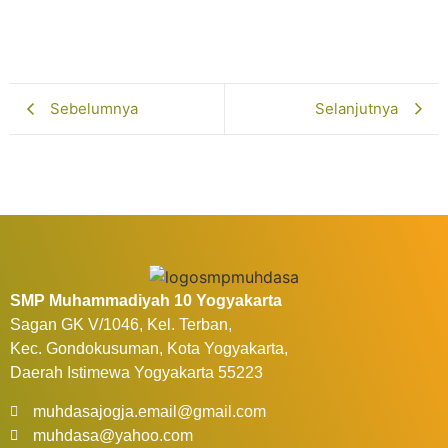
Februari 13, 2026
Selengkapnya...
Sebelumnya
Selanjutnya
SMP Muhammadiyah 10 Yogyakarta
Sagan GK V/1046, Kel. Terban,
Kec. Gondokusuman, Kota Yogyakarta,
Daerah Istimewa Yogyakarta 55223
muhdasajogja.email@gmail.com
muhdasa@yahoo.com