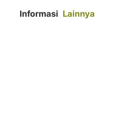
Informasi
Lainnya
FORTASI 2026 : Langkah Awal Menuju
Generasi Berkemajuan
Agustus 4, 2026
Selengkapnya...
Tahniah! Siswa Kelas IX SMP
Muhammadiyah 10 Yogyakarta Raih
Prestasi Gemilang pada TKA dan TKAD
2026
Juni 9, 2026
Selengkapnya...
SMP Muhammadiyah 7 Paciran Lamongan