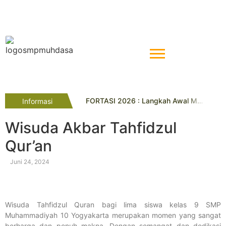
FORTASI 2026 : Langkah Awal Menuju Generasi Berkemajuan
Informasi
Tahniah! Siswa Kelas IX SMP Muhammadiyah 10 Yogyakarta Raih Prestasi Gemilang pada TKA dan TKAD 2026
SMP Muhammadiyah 7 Paciran Lamongan Lakukan Study Tiru di SMP Muhammadiyah 10 Yogyakarta
Wisuda Akbar Tahfidzul
Pelatihan Gamifikasi Dorong Inovasi Guru
Qur’an
Lima Siswa SMP Muhammadiyah 10 Yogya Raih Juara di Kejuaraan Pencak Silat Tingkat Kota
Tryout SMP Muhammadiyah 10 Yogyakarta Diikuti Ratusan Siswa SD/MI se-DIY
Empat Penghargaan Lazismu Award Diraih UL Lazismu SMP Muhammadiyah 10 Yogyakarta
Juni 24, 2024
SMP Muhdasa Kukuhkan Kader Pelajar Berkeadaban Lewat PKD Taruna Melati I
Avrelisa Ayu Puspita Raih Juara 3 Lomba Geguritan
Penyelarasan Visi Misi dan Pentasyarufan Sedekah Sampah dan DBC : Sinergi Menuju Sekolah Berkemajuan dan Berkeadilan Sosial
Wisuda Tahfidzul Quran bagi lima siswa kelas 9 SMP
Muhammadiyah 10 Yogyakarta merupakan momen yang sangat
berharga dan penuh makna. Dengan semangat dan dedikasi