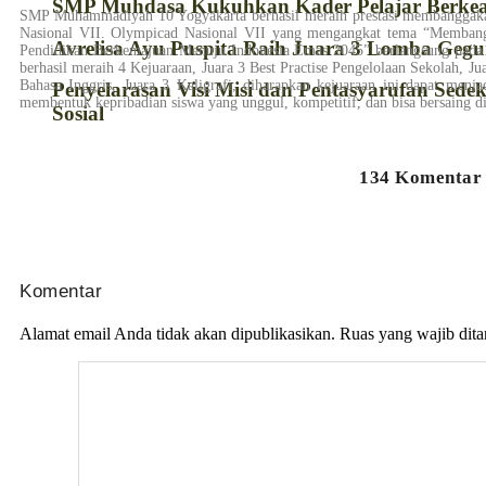
SMP Muhdasa Kukuhkan Kader Pelajar Berkea
SMP Muhammadiyah 10 Yogyakarta berhasil meraih prestasi membanggak
Nasional VII. Olympicad Nasional VII yang mengangkat tema “Membang
Avrelisa Ayu Puspita Raih Juara 3 Lomba Gegu
Pendidikan Berkemajuan Menuju Indonesia Emas 2045” berlangsung pad
berhasil meraih 4 Kejuaraan, Juara 3 Best Practise Pengelolaan Sekolah, Ju
Bahasa Inggris, Juara 3 Kaligrafi, diharapkan kejuaraan ini dapat men
Penyelarasan Visi Misi dan Pentasyarufan Sed
membentuk kepribadian siswa yang unggul, kompetitif, dan bisa bersaing di
Sosial
134 Komentar
Komentar
Alamat email Anda tidak akan dipublikasikan.
Ruas yang wajib dit