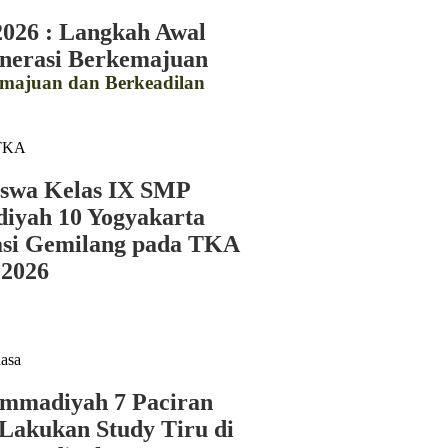
026 : Langkah Awal
nerasi Berkemajuan
emajuan dan Berkeadilan
iswa Kelas IX SMP
yah 10 Yogyakarta
asi Gemilang pada TKA
2026
madiyah 7 Paciran
akukan Study Tiru di