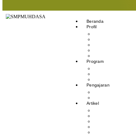
Beranda
Profil
Sejarah Muhdasa
Visi & Misi
Kepala Sekolah
Guru
Tendik
Program
Prestasi
Profil Alumni
Ekstrakurikuler & Org
Pengajaran
Kalender Akademik
E-Library
Artikel
Berita
Prestasi
Pengumuman
IPM
Literary Review