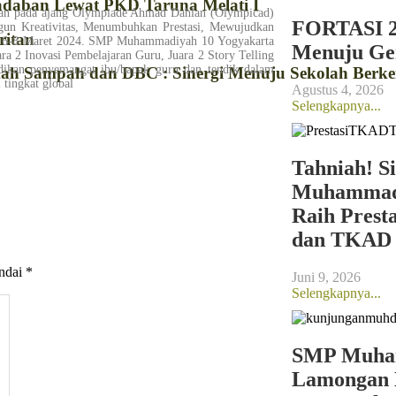
daban Lewat PKD Taruna Melati I
an pada ajang Olympiade Ahmad Dahlan (Olympicad)
FORTASI 2
un Kreativitas, Menumbuhkan Prestasi, Mewujudkan
ritan
a 6-8 Maret 2024. SMP Muhammadiyah 10 Yogyakarta
Menuju Ge
ara 2 Inovasi Pembelajaran Guru, Juara 2 Story Telling
jadikan penyemangat ibu/bapak guru dan tendik dalam
ekah Sampah dan DBC : Sinergi Menuju Sekolah Berk
 tingkat global
Agustus 4, 2026
Selengkapnya...
Tahniah! S
Muhammadi
Raih Prest
dan TKAD 
andai
*
Juni 9, 2026
Selengkapnya...
SMP Muham
Lamongan L