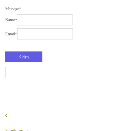
Message
*
Name
*
Email
*
Sebelumnya