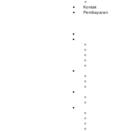
Arsip
Kontak
Pembayaran
Beranda
Profil
Sejarah Muhdasa
Visi & Misi
Kepala Sekolah
Guru
Tendik
Program
Prestasi
Profil Alumni
Ekstrakurikuler & Orga
Pengajaran
Kalender Akademik
E-Library
Artikel
Berita
Prestasi
Pengumuman
IPM