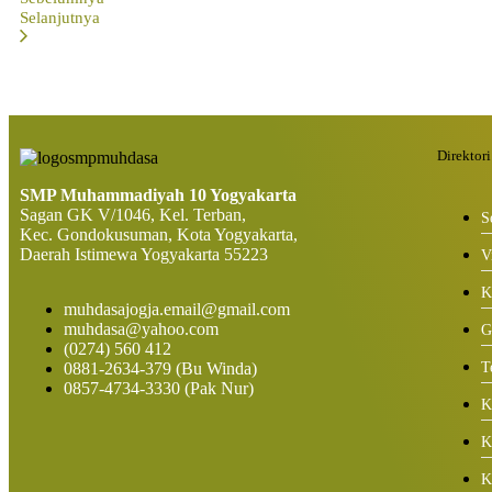
Selanjutnya
Direktori
SMP Muhammadiyah 10 Yogyakarta
Sagan GK V/1046, Kel. Terban,
S
Kec. Gondokusuman, Kota Yogyakarta,
Daerah Istimewa Yogyakarta 55223
V
K
muhdasajogja.email@gmail.com
muhdasa@yahoo.com
G
(0274) 560 412
0881-2634-379 (Bu Winda)
T
0857-4734-3330 (Pak Nur)
K
K
K