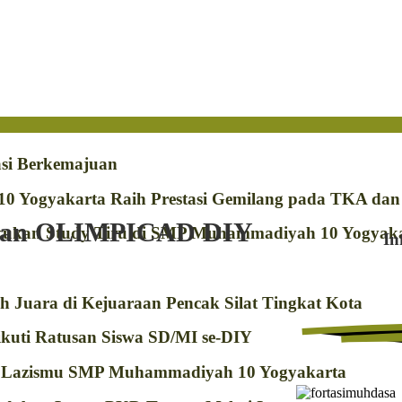
si Berkemajuan
0 Yogyakarta Raih Prestasi Gemilang pada TKA da
raan OLIMPICAD DIY
kan Study Tiru di SMP Muhammadiyah 10 Yogyak
In
Juara di Kejuaraan Pencak Silat Tingkat Kota
uti Ratusan Siswa SD/MI se-DIY
L Lazismu SMP Muhammadiyah 10 Yogyakarta