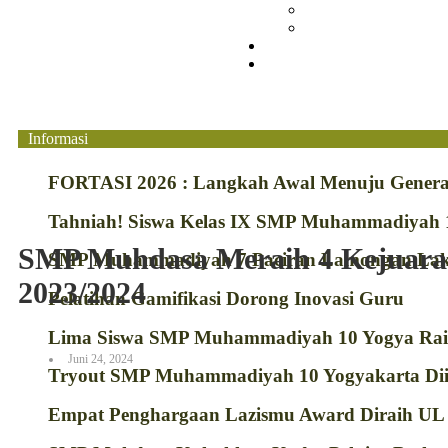
Literary Review
Arsip
Kontak
Pembayaran
Informasi
FORTASI 2026 : Langkah Awal Menuju Genera
Tahniah! Siswa Kelas IX SMP Muhammadiyah 1
SMP Muhdasa Meraih 4 Kejua
SMP Muhammadiyah 7 Paciran Lamongan Laku
2023/2024
Pelatihan Gamifikasi Dorong Inovasi Guru
Lima Siswa SMP Muhammadiyah 10 Yogya Raih 
Juni 24, 2024
Tryout SMP Muhammadiyah 10 Yogyakarta Diik
Empat Penghargaan Lazismu Award Diraih U