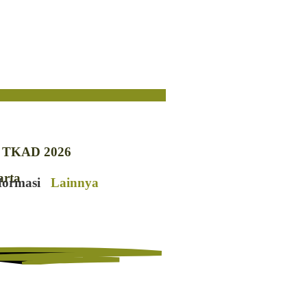
n TKAD 2026
arta
formasi
Lainnya