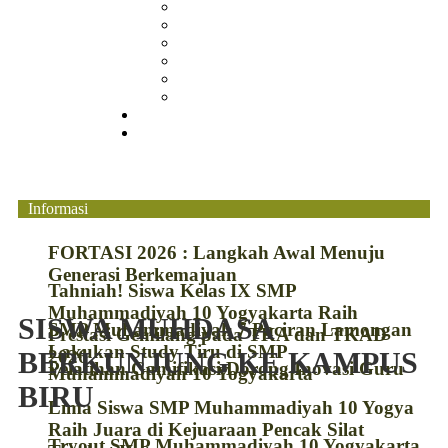
Berita
Prestasi
Pengumuman
IPM
Literary Review
Arsip
Kontak
Pembayaran
Informasi
FORTASI 2026 : Langkah Awal Menuju
Generasi Berkemajuan
Tahniah! Siswa Kelas IX SMP
Muhammadiyah 10 Yogyakarta Raih
SISWA MUHDASA
SMP Muhammadiyah 7 Paciran Lamongan
Prestasi Gemilang pada TKA dan TKAD
Lakukan Study Tiru di SMP
BERKUNJUNG KE KAMPUS
2026
Pelatihan Gamifikasi Dorong Inovasi Guru
Muhammadiyah 10 Yogyakarta
BIRU
Lima Siswa SMP Muhammadiyah 10 Yogya
Raih Juara di Kejuaraan Pencak Silat
Tryout SMP Muhammadiyah 10 Yogyakarta