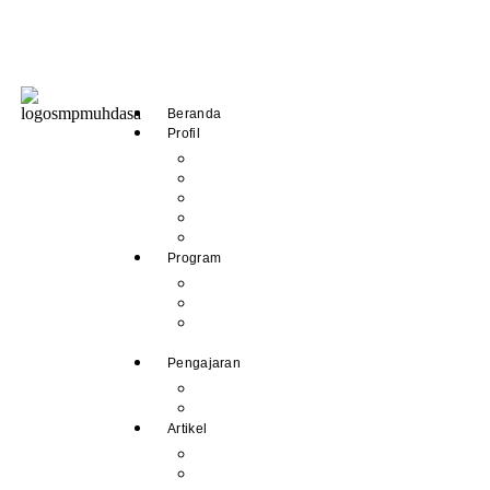
Beranda
Profil
Sejarah Muhdasa
Visi & Misi
Kepala Sekolah
Guru
Tendik
Program
Prestasi
Profil Alumni
Ekstrakurikuler &
Organisasi
Pengajaran
Kalender Akademik
E-Library
Artikel
Berita
Prestasi