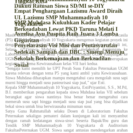
Tingkat Kota
Februari 7, 2023
Diikuti Ratusan Siswa SD/MI se-DIY
Empat Penghargaan Lazismu Award Diraih
UL Lazismu SMP Muhammadiyah 10
SMP Muhdasa Kukuhkan Kader Pelajar
Yogyakarta
Berkeadaban Lewat PKD Taruna Melati I
Avrelisa Ayu Puspita Raih Juara 3 Lomba
Masih dalam rangka kegiatan Proyek Penguatan Profil Pelajar Pancasila
Geguritan
(P5) SMP Muhammadiyah 10 Yogyakarta mengemas kegiatan proyek ini
Penyelarasan Visi Misi dan Pentasyarufan
dengan hal yang berbeda dari kagiatan proyek sebelumnya. Kali ini,
Selasa, (7/2)siswa Muhdasa kelas VII melakukan kunjungan ke
Sedekah Sampah dan DBC : Sinergi Menuju
Laboratorium Susu dan Telur Fakultas Peternakan UGM. Kunjungan ke
Sekolah Berkemajuan dan Berkeadilan
UGM atau yang biasa dikenal dengan kampus biru ini merupakan
kegiatan P5 Tema Kewirausahaan kelas VII hari kedua.
Sosial
“Sengaja kami memilih ke UPT Perah Susu Fakultas Peternakan UGM
karena relevan dengan tema P5 yang kami ambil yaitu Kewirausahaan.
Siswa Muhdasa diharapkan mampu mengetahui cara mengolah susu sapi
murni hingga menjadi susu pasteurisasi siap jual,” ujar Esti.
Kepala SMP Muhammadiyah 10 Yogyakarta, EstiPriyantini, S.S., M.Pd,
B.I. memberikan pengarahan kepada siswa Muhdasa kelas VII sebelum
berangkat agar siswa nantinya bisa benar benar mengetahui cara
memerah susu sapi hingga menjadi susu siap jual yang bisa dijadikan
bekal siswa untuk bisa berwirausaha minuman susu.
Satya Guna Rahmatullah selaku Dosen di Laboratorium Fakultas
Peternakan sekaligus pemateri dalam kunjungan kali ini menyambut
dengan ramah kedatangan siswa-siswi beserta Bapak/Ibu guru dan
Tendik SMP Muhammadiyah 10 Yogyakarta di Auditorium
FakultasPeternakan UGM. Siswa sangat antusias mendengarkan arahan