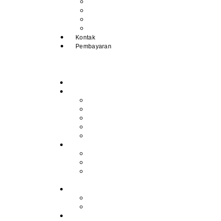
Pengumuman
IPM
Literary Review
Arsip
Kontak
Pembayaran
Beranda
Profil
Sejarah Muhdasa
Visi & Misi
Kepala Sekolah
Guru
Tendik
Program
Prestasi
Profil Alumni
Ekstrakurikuler &
Organisasi
Pengajaran
Kalender Akademik
E-Library
Artikel