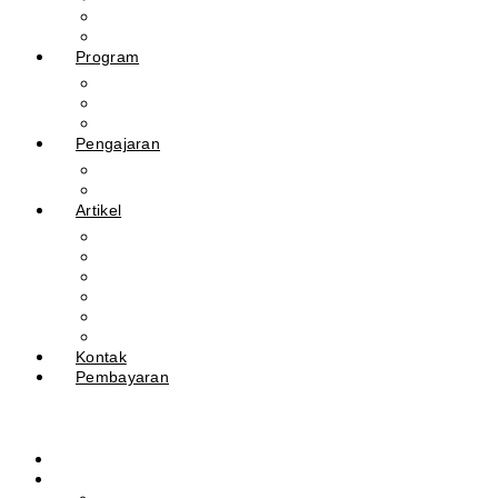
Guru
Tendik
Program
Prestasi
Profil Alumni
Ekstrakurikuler & Organisasi
Pengajaran
Kalender Akademik
E-Library
Artikel
Berita
Prestasi
Pengumuman
IPM
Literary Review
Arsip
Kontak
Pembayaran
Beranda
Profil