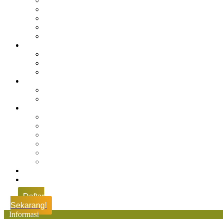
Sejarah Muhdasa
Visi & Misi
Kepala Sekolah
Guru
Tendik
Program
Prestasi
Profil Alumni
Ekstrakurikuler & Organisasi
Pengajaran
Kalender Akademik
E-Library
Artikel
Berita
Prestasi
Pengumuman
IPM
Literary Review
Arsip
Kontak
Pembayaran
Daftar
Sekarang!
Informasi