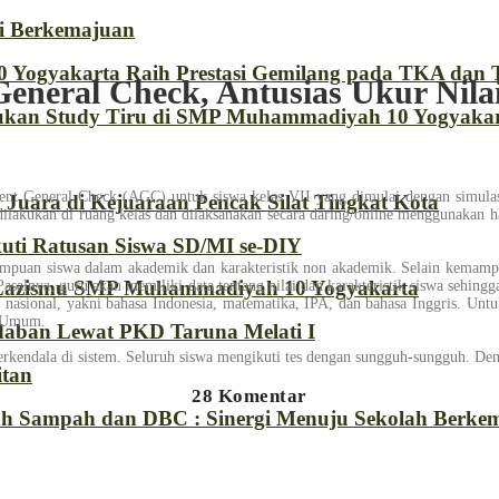
i Berkemajuan
 Yogyakarta Raih Prestasi Gemilang pada TKA dan
General Check, Antusias Ukur Nila
an Study Tiru di SMP Muhammadiyah 10 Yogyaka
General Check (AGC) untuk siswa kelas VII yang dimulai dengan simulasi
uara di Kejuaraan Pencak Silat Tingkat Kota
lakukan di ruang kelas dan dilaksanakan secara daring/online menggunakan h
ti Ratusan Siswa SD/MI se-DIY
an siswa dalam akademik dan karakteristik non akademik. Selain kemampuan
 Lazismu SMP Muhammadiyah 10 Yogyakarta
 Pasalnya, guru akan memiliki data tentang nilai dan karakteristik siswa sehi
nasional, yakni bahasa Indonesia, matematika, IPA, dan bahasa Inggris. Untuk
an Umum.
aban Lewat PKD Taruna Melati I
 terkendala di sistem. Seluruh siswa mengikuti tes dengan sungguh-sungguh. De
itan
28 Komentar
kah Sampah dan DBC : Sinergi Menuju Sekolah Berkem