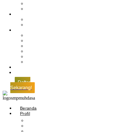
Profil Alumni
Ekstrakurikuler & Organisasi
Pengajaran
Kalender Akademik
E-Library
Artikel
Berita
Prestasi
Pengumuman
IPM
Literary Review
Arsip
Kontak
Pembayaran
Daftar
Sekarang!
Beranda
Profil
Sejarah Muhdasa
Visi & Misi
Kepala Sekolah