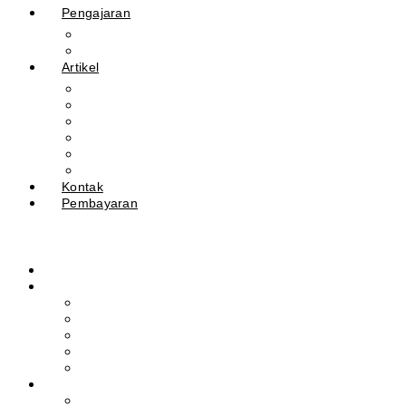
Pengajaran
Kalender Akademik
E-Library
Artikel
Berita
Prestasi
Pengumuman
IPM
Literary Review
Arsip
Kontak
Pembayaran
Beranda
Profil
Sejarah Muhdasa
Visi & Misi
Kepala Sekolah
Guru
Tendik
Program
Prestasi