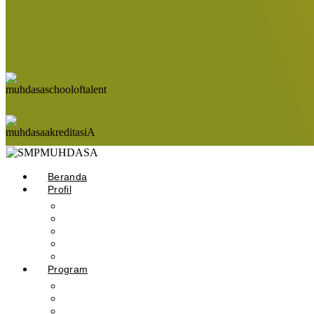
Beranda
Profil
Sejarah Muhdasa
Visi & Misi
Kepala Sekolah
Guru
Tendik
Program
Prestasi
Profil Alumni
Ekstrakurikuler & Organisasi