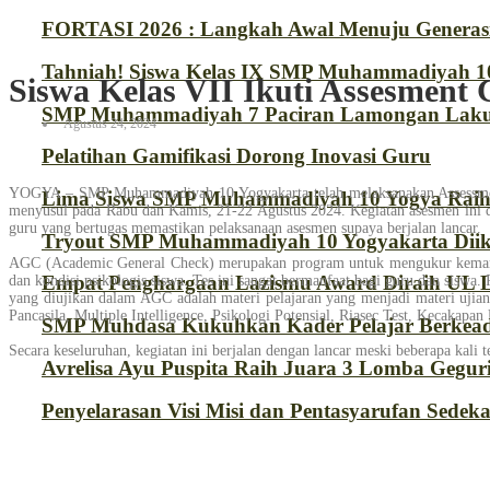
FORTASI 2026 : Langkah Awal Menuju Generas
Tahniah! Siswa Kelas IX SMP Muhammadiyah 10
Siswa Kelas VII Ikuti Assesment 
SMP Muhammadiyah 7 Paciran Lamongan Lakuk
Agustus 24, 2024
Pelatihan Gamifikasi Dorong Inovasi Guru
YOGYA – SMP Muhammadiyah 10 Yogyakarta telah melaksanakan Assessment 
Lima Siswa SMP Muhammadiyah 10 Yogya Raih J
menyusul pada Rabu dan Kamis, 21-22 Agustus 2024. Kegiatan asesmen ini di
guru yang bertugas memastikan pelaksanaan asesmen supaya berjalan lancar.
Tryout SMP Muhammadiyah 10 Yogyakarta Diiku
AGC (Academic General Check) merupakan program untuk mengukur kemampu
Empat Penghargaan Lazismu Award Diraih UL
dan kondisi psikologis siswa. Tes ini sangat bermanfaat bagi guru dan siswa.
yang diujikan dalam AGC adalah materi pelajaran yang menjadi materi ujian 
Pancasila, Multiple Intelligence, Psikologi Potensial, Riasec Test, Kecakap
SMP Muhdasa Kukuhkan Kader Pelajar Berkead
Secara keseluruhan, kegiatan ini berjalan dengan lancar meski beberapa kali
Avrelisa Ayu Puspita Raih Juara 3 Lomba Gegur
Penyelarasan Visi Misi dan Pentasyarufan Sede