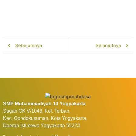
Pelatihan Gamifikasi Dorong Inovasi Guru
Februari 13, 2026
Selengkapnya...
Sebelumnya
Selanjutnya
SMP Muhammadiyah 10 Yogyakarta
Sagan GK V/1046, Kel. Terban,
Kec. Gondokusuman, Kota Yogyakarta,
Daerah Istimewa Yogyakarta 55223