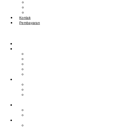
IPM
Literary Review
Arsip
Kontak
Pembayaran
Beranda
Profil
Sejarah Muhdasa
Visi & Misi
Kepala Sekolah
Guru
Tendik
Program
Prestasi
Profil Alumni
Ekstrakurikuler &
Organisasi
Pengajaran
Kalender Akademik
E-Library
Artikel
Berita