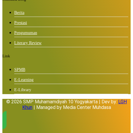
Berita
Prestasi
Pengumuman
Literary Review
Link
SPMB
E-Learning
E-Library
© 2026 SMP Muhamamdiyah 10 Yogyakarta | Dev by:
LGH
Khun
| Managed by Media Center Muhdasa