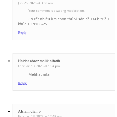
Juni 26, 2026 at 3:58 am
Your comment is awaiting moderation.
Có rất nhiều lựa chọn thú vị sân cầu 66b triều
khúc TONY06-25
Reply
Haidar abror malik alfatih
Februari 13, 2023 at 1:04 pm
Melihat nilai
Reply
Afriani diah p
Februari 13, 2023 at 12:48 pm