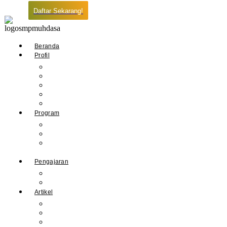
Daftar Sekarang!
Beranda
Profil
Sejarah Muhdasa
Visi & Misi
Kepala Sekolah
Guru
Tendik
Program
Prestasi
Profil Alumni
Ekstrakurikuler &
Organisasi
Pengajaran
Kalender Akademik
E-Library
Artikel
Berita
Prestasi
Pengumuman