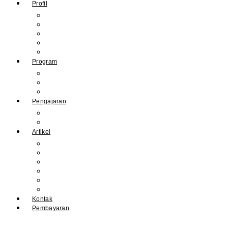
Profil
Sejarah Muhdasa
Visi & Misi
Kepala Sekolah
Guru
Tendik
Program
Prestasi
Profil Alumni
Ekstrakurikuler & Organisasi
Pengajaran
Kalender Akademik
E-Library
Artikel
Berita
Prestasi
Pengumuman
IPM
Literary Review
Arsip
Kontak
Pembayaran