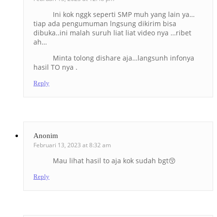
Ini kok nggk seperti SMP muh yang lain ya…
tiap ada pengumuman lngsung dikirim bisa
dibuka..ini malah suruh liat liat video nya …ribet
ah…
Minta tolong dishare aja…langsunh infonya
hasil TO nya .
Reply
Anonim
Februari 13, 2023 at 8:32 am
Mau lihat hasil to aja kok sudah bgt😚
Reply