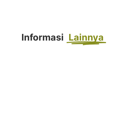
Informasi
Lainnya
FORTASI 2026 : Langkah Awal Menuju
Generasi Berkemajuan
Agustus 4, 2026
Selengkapnya...
Tahniah! Siswa Kelas IX SMP
Muhammadiyah 10 Yogyakarta Raih
Prestasi Gemilang pada TKA dan TKAD
2026
Juni 9, 2026