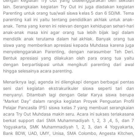
dengan kegiatan Try Out yang diselenggarakan oleh sekolah
lain. Serangkaian kegiatan Try Out ini juga diadakan kegiatan
Parenting untuk orang tua/wali siswa kelas 5 dan 6 SD/MI. Tema
parenting kali ini yaitu tentang pendidikan akhlak untuk anak-
anak. Tema yang keren ini relevan dengan kehidupan sehari-hari
anak-anak masa kini agar orang tua lebih bijak lagi dalam
mendidik anak terutama dalam hal akhlak. Banyak orang tua
siswa yang memberikan apresiasi kepada Muhdasa karena juga
menyelenggarakan Parenting, dengan narasumber Teh Deri.
Bentuk apresiasi yang dilakukan oleh para orang tua yaitu
dengan berpartisipasi untuk mengikuti parenting dari awal
hingga selesainya acara parenting.
Menariknya lagi, agenda ini dilengkapi dengan berbagai pentas
seni dari kegiatan ekstrakurikuler siswa seperti tari dan
menyanyi. Ditambah lagi dengan Gelar Karya siswa berupa
“Market Day” dalam rangka kegiatan Proyek Penguatan Profil
Pelajar Pancasila (P5) siswa kelas 7 yang membuat serangkaian
acara Try Out Muhdasa makin seru. Acara ini sukses terlakasana
berkat support dari SMA Muhammadiyah 1, 2, 3 ,4, 5, dan 7
Yogyakarta, SMK Muhammadiyah 1, 2, 3, dan 4 Yogyakarta,
Bank BDW, UAD, UMY, Unisa, SMA Colombo, Angesta Kitchen,