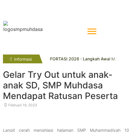
FORTASI 2026 : Langkah Awal Menuju Generasi Berkemajuan
Informasi
Tahniah! Siswa Kelas IX SMP Muhammadiyah 10 Yogyakarta Raih Prestasi Gemilang pada TKA dan TKAD 2026
SMP Muhammadiyah 7 Paciran Lamongan Lakukan Study Tiru di SMP Muhammadiyah 10 Yogyakarta
Gelar Try Out untuk anak-
Pelatihan Gamifikasi Dorong Inovasi Guru
anak SD, SMP Muhdasa
Lima Siswa SMP Muhammadiyah 10 Yogya Raih Juara di Kejuaraan Pencak Silat Tingkat Kota
Tryout SMP Muhammadiyah 10 Yogyakarta Diikuti Ratusan Siswa SD/MI se-DIY
Mendapat Ratusan Peserta
Empat Penghargaan Lazismu Award Diraih UL Lazismu SMP Muhammadiyah 10 Yogyakarta
SMP Muhdasa Kukuhkan Kader Pelajar Berkeadaban Lewat PKD Taruna Melati I
Februari 16, 2023
Avrelisa Ayu Puspita Raih Juara 3 Lomba Geguritan
Penyelarasan Visi Misi dan Pentasyarufan Sedekah Sampah dan DBC : Sinergi Menuju Sekolah Berkemajuan dan Berkeadilan Sosial
Langit cerah menghiasi halaman SMP Muhammadiyah 10