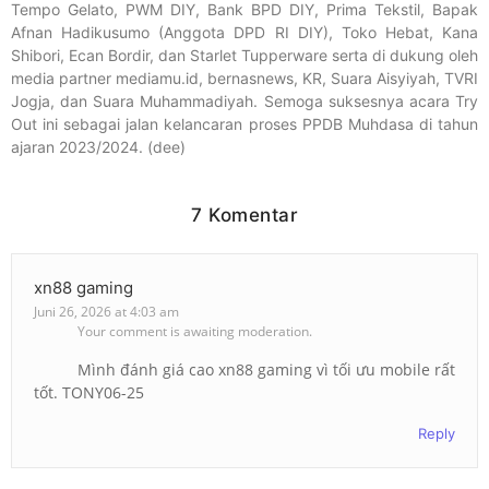
Tempo Gelato, PWM DIY, Bank BPD DIY, Prima Tekstil, Bapak
Afnan Hadikusumo (Anggota DPD RI DIY), Toko Hebat, Kana
Shibori, Ecan Bordir, dan Starlet Tupperware serta di dukung oleh
media partner mediamu.id, bernasnews, KR, Suara Aisyiyah, TVRI
Jogja, dan Suara Muhammadiyah. Semoga suksesnya acara Try
Out ini sebagai jalan kelancaran proses PPDB Muhdasa di tahun
ajaran 2023/2024. (dee)
7 Komentar
xn88 gaming
Juni 26, 2026 at 4:03 am
Your comment is awaiting moderation.
Mình đánh giá cao xn88 gaming vì tối ưu mobile rất
tốt. TONY06-25
Reply