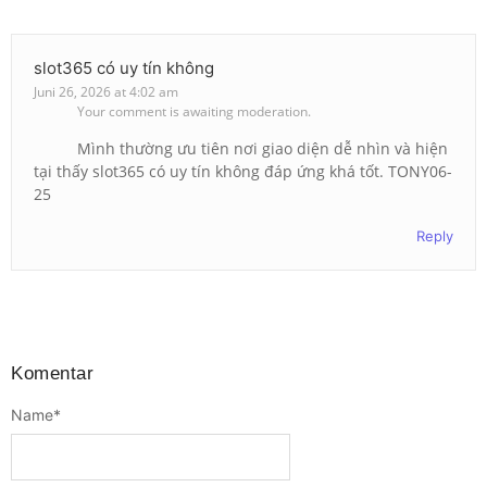
slot365 có uy tín không
Juni 26, 2026 at 4:02 am
Your comment is awaiting moderation.
Mình thường ưu tiên nơi giao diện dễ nhìn và hiện
tại thấy slot365 có uy tín không đáp ứng khá tốt. TONY06-
25
Reply
Komentar
Name
*