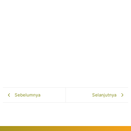
Selengkapnya...
SMP Muhammadiyah 7 Paciran Lamongan
Lakukan Study Tiru di SMP
Muhammadiyah 10 Yogyakarta
Juni 5, 2026
Selengkapnya...
Pelatihan Gamifikasi Dorong Inovasi Guru
Februari 13, 2026
Selengkapnya...
Sebelumnya
Selanjutnya