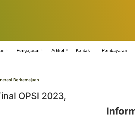
am
Pengajaran
Artikel
Kontak
Pembayaran
nerasi Berkemajuan
yah 10 Yogyakarta Raih Prestasi Gemilang pada TKA dan TKAD 20
Lakukan Study Tiru di SMP Muhammadiyah 10 Yogyakarta
Final OPSI 2023,
aih Juara di Kejuaraan Pencak Silat Tingkat Kota
Infor
Diikuti Ratusan Siswa SD/MI se-DIY
ih UL Lazismu SMP Muhammadiyah 10 Yogyakarta
rkeadaban Lewat PKD Taruna Melati I
Geguritan
n Sedekah Sampah dan DBC : Sinergi Menuju Sekolah Berkemajuan da