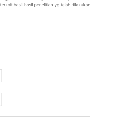
kait hasil-hasil penelitian yg telah dilakukan
Pelatihan G
Inovasi Gur
Februari 13, 2026
Selengkapnya...