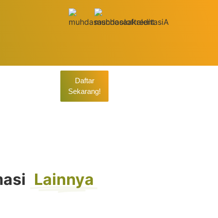
Daftar
Sekarang!
26
masi
Lainnya
n Berkeadilan Sosial