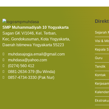
Direkt
SMP Muhammadiyah 10 Yogyakarta
Sejarah
Sagan GK V/1046, Kel. Terban,
Kec. Gondokusuman, Kota Yogyakarta,
Visi & Mi
Daerah Istimewa Yogyakarta 55223
Kepala S
muhdasajogja.email@gmail.com
Guru
muhdasa@yahoo.com
(0274) 560 412
Tendik
0881-2634-379 (Bu Winda)
Kontak
0857-4734-3330 (Pak Nur)
Kerjasa
Kalende
Ekstraku