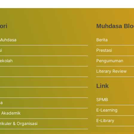
ori
Muhdasa Blo
 Muhdasa
Berita
si
Prestasi
ekolah
Pengumuman
Literary Review
Link
SPMB
ma
E-Learning
r Akademik
E-Library
rikuler & Organisasi