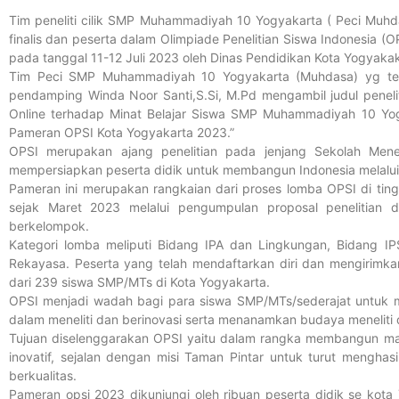
Tim peneliti cilik SMP Muhammadiyah 10 Yogyakarta ( Peci Muhdas
finalis dan peserta dalam Olimpiade Penelitian Siswa Indonesia 
pada tanggal 11-12 Juli 2023 oleh Dinas Pendidikan Kota Yogyakak
Tim Peci SMP Muhammadiyah 10 Yogyakarta (Muhdasa) yg terdi
pendamping Winda Noor Santi,S.Si, M.Pd mengambil judul penel
Online terhadap Minat Belajar Siswa SMP Muhammadiyah 10 Yogy
Pameran OPSI Kota Yogyakarta 2023.”
OPSI merupakan ajang penelitian pada jenjang Sekolah Men
mempersiapkan peserta didik untuk membangun Indonesia melalui 
Pameran ini merupakan rangkaian dari proses lomba OPSI di ting
sejak Maret 2023 melalui pengumpulan proposal penelitian 
berkelompok.
Kategori lomba meliputi Bidang IPA dan Lingkungan, Bidang I
Rekayasa. Peserta yang telah mendaftarkan diri dan mengirimkan
dari 239 siswa SMP/MTs di Kota Yogyakarta.
OPSI menjadi wadah bagi para siswa SMP/MTs/sederajat untuk 
dalam meneliti dan berinovasi serta menanamkan budaya meneliti d
Tujuan diselenggarakan OPSI yaitu dalam rangka membangun man
inovatif, sejalan dengan misi Taman Pintar untuk turut mengh
berkualitas.
Pameran opsi 2023 dikunjungi oleh ribuan peserta didik se kota