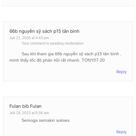
66b nguyễn sỹ sách p15 tân bình
Juli 21, 2026 at 4:43 pm
Your comment is awaiting moderation.
Sau khi tham gia 66b nguyễn sỹ sách p15 tân bình ,
mình thấy tốc độ phản hồi rất nhanh. TONY07-20
Reply
Fulan bib Fulan
Juli 18, 2023 at 6:56 am
Semoga semakin sukses
Reply