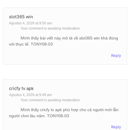
slot365 win
Agustus 4, 2026 at 9:50 am
Your comment is awaiting moderation.
Mình thấy bài viết này mô tả về slot365 win khá đúng
với thực tế. TONY08-03
Reply
cricfy tv apk
Agustus 4, 2026 at 9:49 am
Your comment is awaiting moderation.
Mình thấy cricfy tv apk phù hợp cho cả người mới lẫn
người chơi lâu năm. TONY08-03
Reply