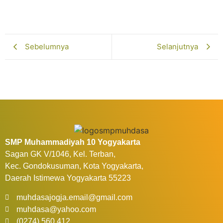
Februari 13, 2026
Selengkapnya...
Sebelumnya
Selanjutnya
SMP Muhammadiyah 10 Yogyakarta
Sagan GK V/1046, Kel. Terban,
Kec. Gondokusuman, Kota Yogyakarta,
Daerah Istimewa Yogyakarta 55223
muhdasajogja.email@gmail.com
muhdasa@yahoo.com
(0274) 560 412