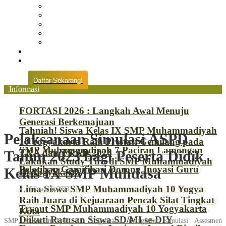
Prestasi
Pengumuman
IPM
Literary Review
Arsip
Kontak
Pembayaran
Daftar Sekarang!
Informasi
FORTASI 2026 : Langkah Awal Menuju
Generasi Berkemajuan
Tahniah! Siswa Kelas IX SMP Muhammadiyah
Pelaksanaan Simulasi ASPD
10 Yogyakarta Raih Prestasi Gemilang pada
SMP Muhammadiyah 7 Paciran Lamongan
TKA dan TKAD 2026
Tahun 2023 bagi Peserta Didik
Lakukan Study Tiru di SMP Muhammadiyah
Pelatihan Gamifikasi Dorong Inovasi Guru
Kelas IX SMP Muhdasa
10 Yogyakarta
Lima Siswa SMP Muhammadiyah 10 Yogya
Februari 6, 2023
Raih Juara di Kejuaraan Pencak Silat Tingkat
Tryout SMP Muhammadiyah 10 Yogyakarta
Kota
Diikuti Ratusan Siswa SD/MI se-DIY
SMP Muhammadiyah 10 Yogyakarta menggelar simulasi Assesmen