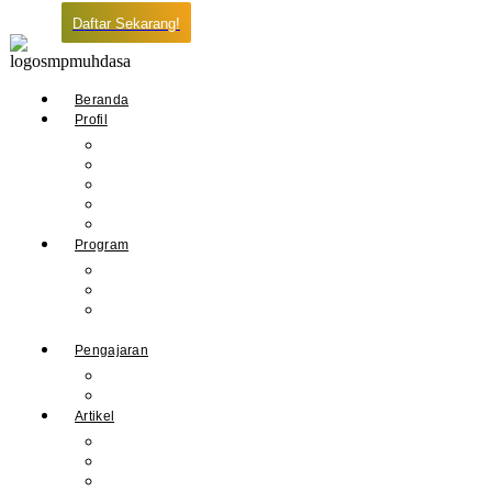
Daftar Sekarang!
Beranda
Profil
Sejarah Muhdasa
Visi & Misi
Kepala Sekolah
Guru
Tendik
Program
Prestasi
Profil Alumni
Ekstrakurikuler &
Organisasi
Pengajaran
Kalender Akademik
E-Library
Artikel
Berita
Prestasi
Pengumuman