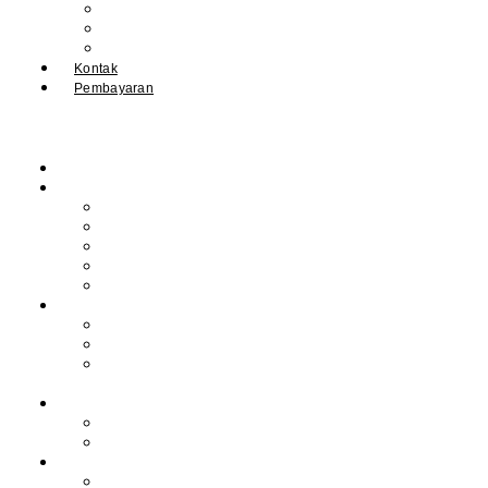
IPM
Literary Review
Arsip
Kontak
Pembayaran
Beranda
Profil
Sejarah Muhdasa
Visi & Misi
Kepala Sekolah
Guru
Tendik
Program
Prestasi
Profil Alumni
Ekstrakurikuler &
Organisasi
Pengajaran
Kalender Akademik
E-Library
Artikel
Berita