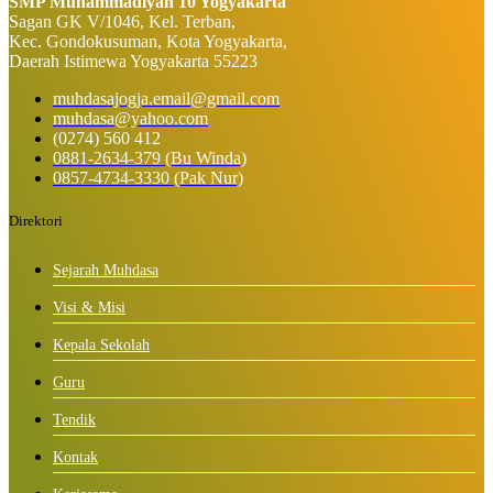
SMP Muhammadiyah 10 Yogyakarta
Sagan GK V/1046, Kel. Terban,
Kec. Gondokusuman, Kota Yogyakarta,
Daerah Istimewa Yogyakarta 55223
muhdasajogja.email@gmail.com
muhdasa@yahoo.com
(0274) 560 412
0881-2634-379 (Bu Winda)
0857-4734-3330 (Pak Nur)
Direktori
Sejarah Muhdasa
Visi & Misi
Kepala Sekolah
Guru
Tendik
Kontak