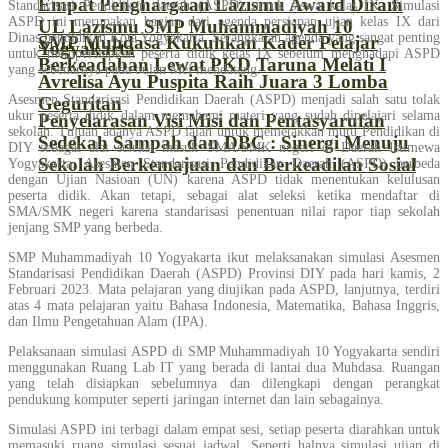
Empat Penghargaan Lazismu Award Diraih
Standarisasi Pendidikan daerah (ASPD) untuk siswa kelas IX. Simulasi
ASPD ini merupakan bagian dari agenda persiapan ujian kelas IX dari
UL Lazismu SMP Muhammadiyah 10
Dinas pendidikan Kota Yogyakarta. Serangkaian agenda yang sangat penting
SMP Muhdasa Kukuhkan Kader Pelajar
Yogyakarta
untuk mempersiapkan peserta didik kelas IX sebelum menghadapi ASPD
Berkeadaban Lewat PKD Taruna Melati I
yang sebenarnya pada bulan Mei mendatang.
Avrelisa Ayu Puspita Raih Juara 3 Lomba
Asesmen Standarisasi Pendidikan Daerah (ASPD) menjadi salah satu tolak
Geguritan
ukur peserta didik dalam memahami materi yang sudah dipelajari selama
Penyelarasan Visi Misi dan Pentasyarufan
sekolah. Tujuan adanya ASPD ialah untuk memetakkan mutu Pendidikan di
Sedekah Sampah dan DBC : Sinergi Menuju
DIY sebagai alat seleksi masuk SMA/SMK negeri di Daerah Istimewa
Sekolah Berkemajuan dan Berkeadilan Sosial
Yogyakarta. Asesmen Standarisasi Pendidikan Daerah (ASPD) berbeda
dengan Ujian Nasioan (UN) karena ASPD tidak menentukan kelulusan
peserta didik. Akan tetapi, sebagai alat seleksi ketika mendaftar di
SMA/SMK negeri karena standarisasi penentuan nilai rapor tiap sekolah
jenjang SMP yang berbeda.
SMP Muhammadiyah 10 Yogyakarta ikut melaksanakan simulasi Asesmen
Standarisasi Pendidikan Daerah (ASPD) Provinsi DIY pada hari kamis, 2
Februari 2023. Mata pelajaran yang diujikan pada ASPD, lanjutnya, terdiri
atas 4 mata pelajaran yaitu Bahasa Indonesia, Matematika, Bahasa Inggris,
dan Ilmu Pengetahuan Alam (IPA).
Pelaksanaan simulasi ASPD di SMP Muhammadiyah 10 Yogyakarta sendiri
menggunakan Ruang Lab IT yang berada di lantai dua Muhdasa. Ruangan
yang telah disiapkan sebelumnya dan dilengkapi dengan perangkat
pendukung komputer seperti jaringan internet dan lain sebagainya.
Simulasi ASPD ini terbagi dalam empat sesi, setiap peserta diarahkan untuk
memasuki ruang simulasi sesuai jadwal. Seperti halnya simulasi ujian di