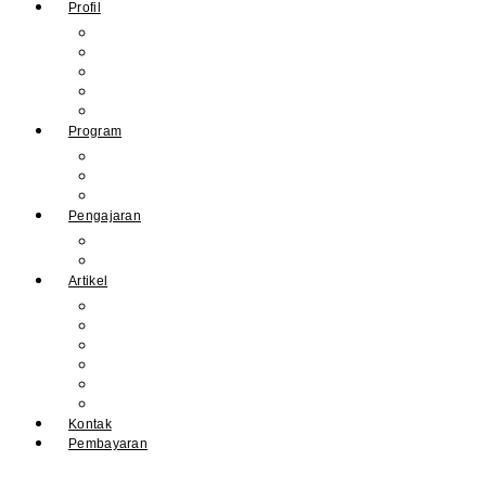
Profil
Sejarah Muhdasa
Visi & Misi
Kepala Sekolah
Guru
Tendik
Program
Prestasi
Profil Alumni
Ekstrakurikuler & Organisasi
Pengajaran
Kalender Akademik
E-Library
Artikel
Berita
Prestasi
Pengumuman
IPM
Literary Review
Arsip
Kontak
Pembayaran