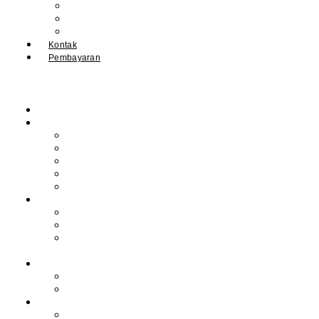
IPM
Literary Review
Arsip
Kontak
Pembayaran
Beranda
Profil
Sejarah Muhdasa
Visi & Misi
Kepala Sekolah
Guru
Tendik
Program
Prestasi
Profil Alumni
Ekstrakurikuler &
Organisasi
Pengajaran
Kalender Akademik
E-Library
Artikel
Berita