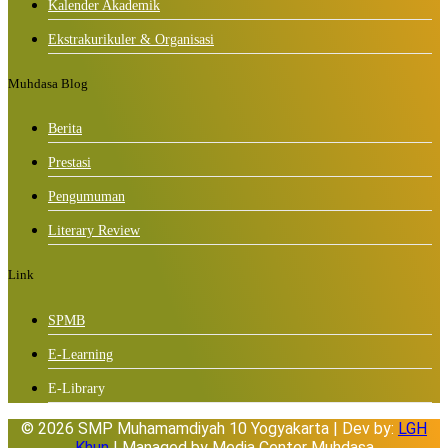
Kalender Akademik
Ekstrakurikuler & Organisasi
Muhdasa Blog
Berita
Prestasi
Pengumuman
Literary Review
Link
SPMB
E-Learning
E-Library
© 2026 SMP Muhamamdiyah 10 Yogyakarta | Dev by:
LGH
Khun
| Managed by Media Center Muhdasa