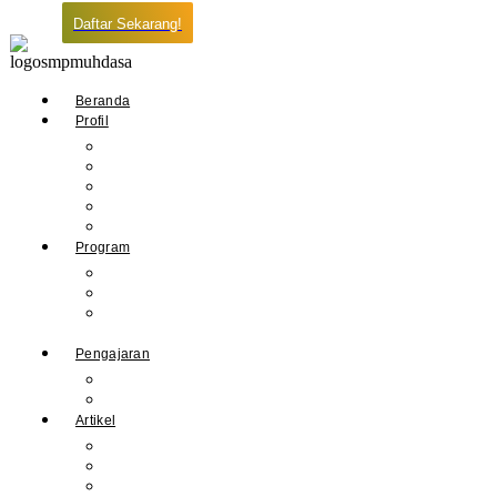
Daftar Sekarang!
Beranda
Profil
Sejarah Muhdasa
Visi & Misi
Kepala Sekolah
Guru
Tendik
Program
Prestasi
Profil Alumni
Ekstrakurikuler &
Organisasi
Pengajaran
Kalender Akademik
E-Library
Artikel
Berita
Prestasi
Pengumuman