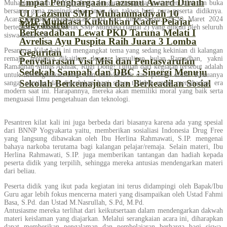
Empat Penghargaan Lazismu Award Diraih
Muhammadiyah 10 Yogyakarta dengan menggelar pesantren kilat dan buka
bersama guna meningkatkan iman dan takwa bagi para peserta didiknya.
UL Lazismu SMP Muhammadiyah 10
Acara tersebut dilaksanakan pada hari Jumat-Sabtu, 29-30 Maret 2024
SMP Muhdasa Kukuhkan Kader Pelajar
Yogyakarta
bertempat di Ruang Kelas SMP Muhdasa (lantai 2) yang diikuti oleh seluruh
Berkeadaban Lewat PKD Taruna Melati I
siswa kelas 7-9.
Avrelisa Ayu Puspita Raih Juara 3 Lomba
Pesantren Kilat kali ini mengangkat tema yang sedang kekinian di kalangan
Geguritan
remaja, tentunya dikaitkan dengan kemuliaan bulan Ramadhan, yakni
Penyelarasan Visi Misi dan Pentasyarufan
Ramadhan Minus Akhlak, Rugi Dong! Tujuan dari kegiatan tersebut adalah
Sedekah Sampah dan DBC : Sinergi Menuju
untuk meningkatkan iman dan adab/akhlak dari peserta didik. Keduanya
Sekolah Berkemajuan dan Berkeadilan Sosial
sangat penting dan diperlukan bagi siswa terlebih untuk menghadapi era
modern saat ini. Harapannya, mereka akan memiliki moral yang baik serta
menguasai Ilmu pengetahuan dan teknologi.
Pesantren kilat kali ini juga berbeda dari biasanya karena ada yang spesial
dari BNNP Yogyakarta yaitu, memberikan sosialiasi Indonesia Drug Free
yang langsung dibawakan oleh Ibu Herlina Rahmawati, S.IP. mengenai
bahaya narkoba terutama bagi kalangan pelajar/remaja. Selain materi, Ibu
Herlina Rahmawati, S.IP. juga memberikan tantangan dan hadiah kepada
peserta didik yang terpilih, sehingga mereka antusias mendengarkan materi
dari beliau.
Peserta didik yang ikut pada kegiatan ini terus didampingi oleh Bapak/Ibu
Guru agar lebih fokus mencerna materi yang disampaikan oleh Ustad Fahmi
Basa, S.Pd. dan Ustad M.Nasrullah, S.Pd, M.Pd.
Antusiasme mereka terlihat dari keikutsertaan dalam mendengarkan dakwah
materi keislaman yang diajarkan. Melalui serangkaian acara ini, diharapkan
dapat memberikan pengalaman dan pembelajaran berharga bagi siswa.