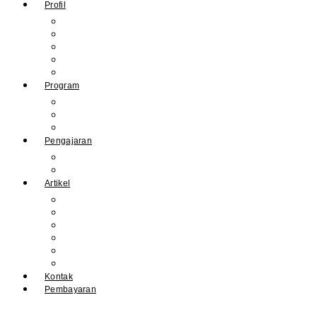
Profil
Sejarah Muhdasa
Visi & Misi
Kepala Sekolah
Guru
Tendik
Program
Prestasi
Profil Alumni
Ekstrakurikuler & Organisasi
Pengajaran
Kalender Akademik
E-Library
Artikel
Berita
Prestasi
Pengumuman
IPM
Literary Review
Arsip
Kontak
Pembayaran