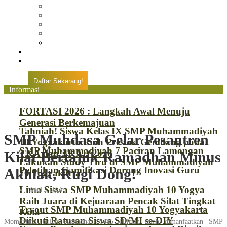
Prestasi
Pengumuman
IPM
Literary Review
Arsip
Kontak
Pembayaran
Daftar Sekarang!
Informasi
FORTASI 2026 : Langkah Awal Menuju
Generasi Berkemajuan
Tahniah! Siswa Kelas IX SMP Muhammadiyah
SMP Muhdasa Gelar Pesantren
10 Yogyakarta Raih Prestasi Gemilang pada
SMP Muhammadiyah 7 Paciran Lamongan
TKA dan TKAD 2026
Kilat Bertajuk Ramadhan Minus
Lakukan Study Tiru di SMP Muhammadiyah
Pelatihan Gamifikasi Dorong Inovasi Guru
Akhlak, Rugi Dong!
10 Yogyakarta
Lima Siswa SMP Muhammadiyah 10 Yogya
April 2, 2024
Raih Juara di Kejuaraan Pencak Silat Tingkat
Tryout SMP Muhammadiyah 10 Yogyakarta
Kota
Diikuti Ratusan Siswa SD/MI se-DIY
Momentum bulan Ramadhan 1445 Hijriah telah dimanfaatkan SMP