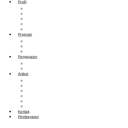
Profil
Sejarah Muhdasa
Visi & Misi
Kepala Sekolah
Guru
Tendik
Program
Prestasi
Profil Alumni
Ekstrakurikuler & Organisasi
Pengajaran
Kalender Akademik
E-Library
Artikel
Berita
Prestasi
Pengumuman
IPM
Literary Review
Arsip
Kontak
Pembayaran