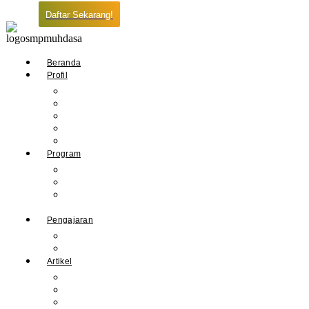
Daftar Sekarang!
Beranda
Profil
Sejarah Muhdasa
Visi & Misi
Kepala Sekolah
Guru
Tendik
Program
Prestasi
Profil Alumni
Ekstrakurikuler &
Organisasi
Pengajaran
Kalender Akademik
E-Library
Artikel
Berita
Prestasi
Pengumuman