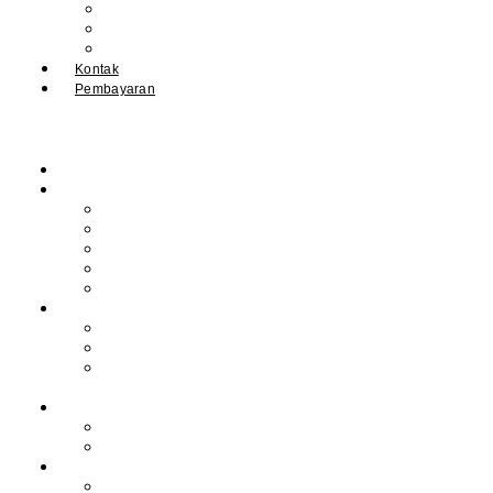
IPM
Literary Review
Arsip
Kontak
Pembayaran
Beranda
Profil
Sejarah Muhdasa
Visi & Misi
Kepala Sekolah
Guru
Tendik
Program
Prestasi
Profil Alumni
Ekstrakurikuler &
Organisasi
Pengajaran
Kalender Akademik
E-Library
Artikel
Berita