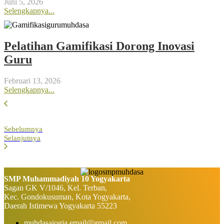
Juni 5, 2026
Selengkapnya...
Pelatihan Gamifikasi Dorong Inovasi
Guru
Februari 13, 2026
Selengkapnya...
Sebelumnya
Selanjutnya
SMP Muhammadiyah 10 Yogyakarta
Sagan GK V/1046, Kel. Terban,
Kec. Gondokusuman, Kota Yogyakarta,
Daerah Istimewa Yogyakarta 55223
muhdasajogja.email@gmail.com