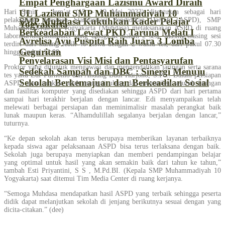
Empat Penghargaan Lazismu Award Diraih
UL Lazismu SMP Muhammadiyah 10
Hari Senin – Jum’at (15 – 19 Mei 2023) ditentukan sebagai hari
pelaksanaan Asesmen Standarisasi Pendidikan Daerah (ASPD), SMP
SMP Muhdasa Kukuhkan Kader Pelajar
Yogyakarta
Muhammadiyah 10 Yogyakarta (Muhdasa) melaksanakan ASPD di ruang
Berkeadaban Lewat PKD Taruna Melati I
laboraturium komputer yang dibagi ke dalam 2 sesi. Masing-masing sesi
Avrelisa Ayu Puspita Raih Juara 3 Lomba
terdiri dari kurang lebih 40 siswa dengan 2 waktu tes, dari pukul 07.30
Geguritan
hingga pukul 12.00.
Penyelarasan Visi Misi dan Pentasyarufan
Proktor yang ditunjuk mengawasi dan mengendalikan jaringan serta sarana
Sedekah Sampah dan DBC : Sinergi Menuju
tes yaitu Edi Purnomo dan Andang Budi Harjono, S.Pd.. Dalam persiapan
Sekolah Berkemajuan dan Berkeadilan Sosial
ASPD, para proktor telah menguji ulang dan memeriksa seluruh jaringan
dan fasilitas komputer yang disediakan sehingga ASPD dari hari pertama
sampai hari terakhir berjalan dengan lancar. Edi menyampaikan telah
melewati berbagai persiapan dan meminimalisir masalah perangkat baik
lunak maupun keras. “Alhamdulillah segalanya berjalan dengan lancar,”
tuturnya.
“Ke depan sekolah akan terus berupaya memberikan layanan terbaiknya
kepada siswa agar pelaksanaan ASPD bisa terus terlaksana dengan baik.
Sekolah juga berupaya menyiapkan dan memberi pendampingan belajar
yang optimal untuk hasil yang akan semakin baik dari tahun ke tahun,”
tambah Esti Priyantini, S S , M.Pd.BI. (Kepala SMP Muhammadiyah 10
Yogyakarta) saat ditemui Tim Media Center di ruang kerjanya.
“Semoga Muhdasa mendapatkan hasil ASPD yang terbaik sehingga peserta
didik dapat melanjutkan sekolah di jenjang berikutnya sesuai dengan yang
dicita-citakan.” (dee)