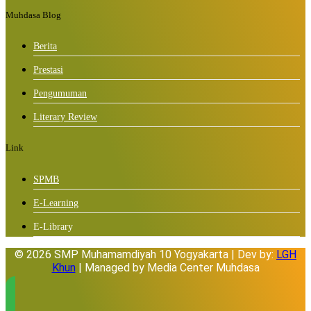
Muhdasa Blog
Berita
Prestasi
Pengumuman
Literary Review
Link
SPMB
E-Learning
E-Library
© 2026 SMP Muhamamdiyah 10 Yogyakarta | Dev by:
LGH
Khun
| Managed by Media Center Muhdasa