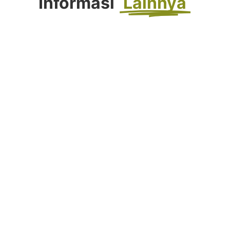
Informasi
Lainnya
FORTASI 2026 : Langkah Awal Menuju
Generasi Berkemajuan
Agustus 4, 2026
Selengkapnya...
Tahniah! Siswa Kelas IX SMP
Muhammadiyah 10 Yogyakarta Raih
Prestasi Gemilang pada TKA dan TKAD
2026
Juni 9, 2026
Selengkapnya...
SMP Muhammadiyah 7 Paciran Lamongan
Lakukan Study Tiru di SMP
Muhammadiyah 10 Yogyakarta