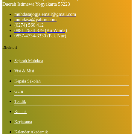
Daerah Istimewa Yogyakarta 55223
muhdasajogja.email@gmail.com
muhdasa@yahoo.com
(0274) 560 412
0881-2634-379 (Bu Winda)
0857-4734-3330 (Pak Nur)
Direktori
Sejarah Muhdasa
Visi & Misi
Kepala Sekolah
Guru
Tendik
Kontak
Kerjasama
Kalender Akademik