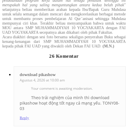
pelaksanaan program kerja dalam hal tenaga pendidik sehingga ini
merupakah hal yang saling menguntungkan antara kedua belah pihak
”
selanjutnya beliau memberikan arahan kepada Ibu/Bapak Guru Muhdasa
untuk selalu semangat dalam mencari dan mengkorelasikan berbagai metode
untuk membantu proses pembelajaran Al Qur’anisasi sehingga Muhdasa
mempunyai ciri khas. Terakhir beliau menyampaikan bahwa untuk waktu
MOU antara SMP MUHAMMADIYAH 10 YOGYAKARTA dengan FAI
UAD YOGYAKARTA secepatnya akan dikabari oleh pihak Fakultas.
Acara diakhiri dengan sesi foto bersama sekaligus penyerahan Buku sebagai
kenang-kenangan dari SMP MUHAMMADIYAH 10 YOGYAKARTA
kepada pihak FAI UAD yang diwakili oleh Dekan FAI UAD.
(M.N.)
26 Komentar
download pikashow
Agustus 4, 2026 at 10:00 am
Your comment is awaiting moderation.
Theo trải nghiệm của mình thì download
pikashow hoạt động tốt ngay cả mạng yếu. TONY08-
03
Reply