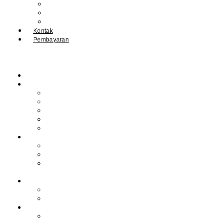
IPM
Literary Review
Arsip
Kontak
Pembayaran
Beranda
Profil
Sejarah Muhdasa
Visi & Misi
Kepala Sekolah
Guru
Tendik
Program
Prestasi
Profil Alumni
Ekstrakurikuler &
Organisasi
Pengajaran
Kalender Akademik
E-Library
Artikel
Berita