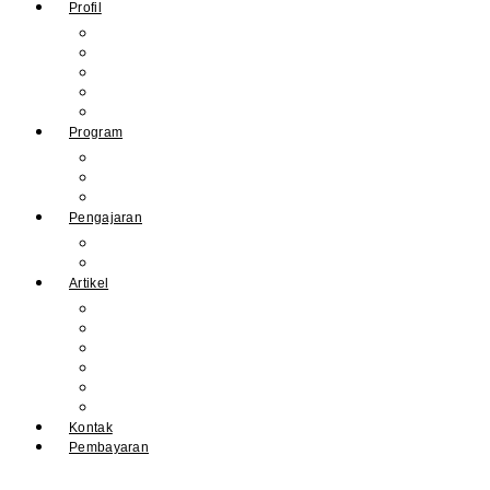
Profil
Sejarah Muhdasa
Visi & Misi
Kepala Sekolah
Guru
Tendik
Program
Prestasi
Profil Alumni
Ekstrakurikuler & Organisasi
Pengajaran
Kalender Akademik
E-Library
Artikel
Berita
Prestasi
Pengumuman
IPM
Literary Review
Arsip
Kontak
Pembayaran