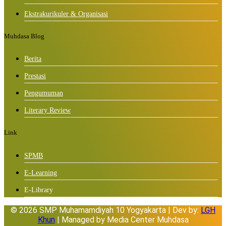
Ekstrakurikuler & Organisasi
Muhdasa Blog
Berita
Prestasi
Pengumuman
Literary Review
Link
SPMB
E-Learning
E-Library
© 2026 SMP Muhamamdiyah 10 Yogyakarta | Dev by:
LGH
Khun
| Managed by Media Center Muhdasa