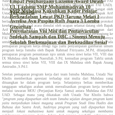
Empat Penghargaan Lazismu Award Diraih
Nasrullah.,S.Pd (Team Ismuba Muhdasa) silaturahmi ke keluarga besar FAI
UAD di lantai 6 Kampus 4 UAD Yogyakarta (Ruang Dekan FAI UAD).
UL Lazismu SMP Muhammadiyah 10
Kedatangan Bapak Ibu Guru dari Muhdasa disambut dengan hangat oleh
SMP Muhdasa Kukuhkan Kader Pelajar
Yogyakarta
Ustadz Dr. Nur Kholis.,S.Ag.,M.Ag (Dekan FAI UAD) dan Bapak Arif
Berkeadaban Lewat PKD Taruna Melati I
Rahman S.Pd.I.,M.Pd.I (Wakil dekan FAI UAD). Acara silaturahmi
Avrelisa Ayu Puspita Raih Juara 3 Lomba
berlangsung dari pukul 09.00 – 10.00 WIB dengan tetap mematuhi protokol
kesehatan. Pada awal acara dimulai oleh ucapan selamat datang oleh Bapak
Geguritan
Arif Rahman S.Pd.I, M.Pd.I, kemudian dilanjutkan tanggapan dari
Penyelarasan Visi Misi dan Pentasyarufan
Muhdasa sekaligus penyampaian maksud dan tujuan Muhdasa berkunjung ke
Sedekah Sampah dan DBC : Sinergi Menuju
FAI UAD yang diwakili oleh Ibu Esti Priyantini S.S,M.Pd.B.I. Selanjutnya
Sekolah Berkemajuan dan Berkeadilan Sosial
untuk acara inti yaitu pemaparan program kerja dari team Ismuba. Pada
pemaparan program kerja dibagi tiga yaitu penyampaian gambaran umum
program kerja Ismuba oleh Bapak Rahmad Fitriyanto.,M.Pd, dilanjutkan
pemaparan program penuntasan iqro untuk siswa siswi kelas VII, VIII dan
IX Muhdasa oleh Bapak Nasrullah.,S.Pd, kemudian program Tahfiz untuk
semua siswa siswi kelas VII, VIII dan IX Muhdasa oleh Bapak Anang
Amirudin.,S.Pd.I.
Setelan pemaparan program kerja dari team Ismuba Muhdasa, Ustadz Nur
Kholis memberikan apresiasi terhadap niat mulia dari Muhdasa yang
dituangkan ke dalam program kerja. Selanjutnya beliau memberikan
tanggapan sekaligus arahan untuk merealisasikan program kerja tersebut
melalui tawaran MOU (Perjanjian Kerja Sama) antara Muhdasa dan FAI
UAD. Sebagai mana yang dikatakan oleh Ustadz Nur Kholis bahwa
“
program yang dipaparkan oleh team Ismuba sejalan dengan program kami
yaitu menyediakan lokasi magang untuk Program Studi Ilmu Hadits dan
Bahasa dan Sastra Arab, hadirnya program yang tadi dipaparkan bisa
menjadi lokasi mahasiswa kami untuk magang sekaligus membantu