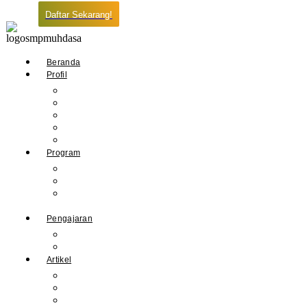
Daftar Sekarang!
Beranda
Profil
Sejarah Muhdasa
Visi & Misi
Kepala Sekolah
Guru
Tendik
Program
Prestasi
Profil Alumni
Ekstrakurikuler &
Organisasi
Pengajaran
Kalender Akademik
E-Library
Artikel
Berita
Prestasi
Pengumuman