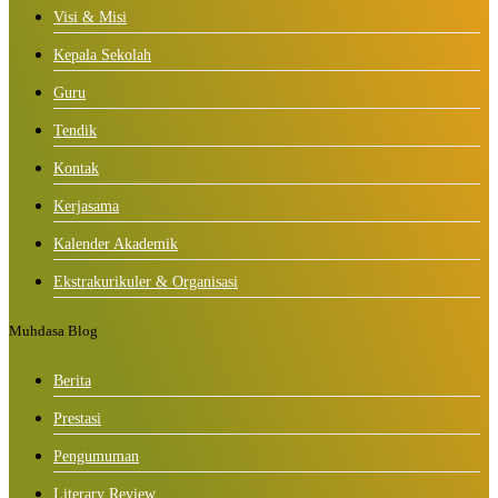
Visi & Misi
Kepala Sekolah
Guru
Tendik
Kontak
Kerjasama
Kalender Akademik
Ekstrakurikuler & Organisasi
Muhdasa Blog
Berita
Prestasi
Pengumuman
Literary Review