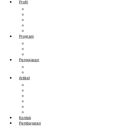
Profil
Sejarah Muhdasa
Visi & Misi
Kepala Sekolah
Guru
Tendik
Program
Prestasi
Profil Alumni
Ekstrakurikuler & Organisasi
Pengajaran
Kalender Akademik
E-Library
Artikel
Berita
Prestasi
Pengumuman
IPM
Literary Review
Arsip
Kontak
Pembayaran