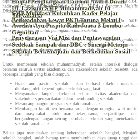
Empat Penghargaan Lazismu Award Diraih
dipimpin langsung oleh Kepala Sekolah Ibu Esti Priyantini, S.S., M.Pd.BI,
hadir pula Bapak
Abdulah Mukti, S.Pd.I., M.Pd. (
Pengurus Majelis
UL Lazismu SMP Muhammadiyah 10
Dikdasmen PP Muhammadiyah ).
SMP Muhdasa Kukuhkan Kader Pelajar
Yogyakarta
Berkeadaban Lewat PKD Taruna Melati I
Acara pembinaan diawali dengan pemaparan Ibu Kepala SMP
Avrelisa Ayu Puspita Raih Juara 3 Lomba
Muhammadiyah 10 Yogyakarta tentang keadaan dan program kerja sekolah
serta harapan beliau untuk peningkatan mutu sekolah.
Geguritan
Penyelarasan Visi Misi dan Pentasyarufan
“Konteks pemimpin mengandung makna kemampuan untuk menggerakkan
Sedekah Sampah dan DBC : Sinergi Menuju
segala sumber yang ada pada suatu sekolah sehingga dapat didayagunakan
secara maksimal untuk mencapai tujuan yang telah ditetapkan”, kata bapak
Sekolah Berkemajuan dan Berkeadilan Sosial
Abdulah Mukti.
Untuk membenahi sekolah muhammadiyah, setelah interaksi dialogis
bersama seluruh sivitas akademika dan stakeholders sekolah tersebut, ada
beberapa langkah yang bisa ditempuh.
Brand and passion sekolah akan berhasil dikelola manakala
didukung oleh kepemimpinan sekolah yang kuat
Menyamakan langkah frekuensi seluruh sivitas akademika dan
stakeholders persyarikatan dalam membranding sekolah
Merancang bangun program sekolah ramah anak
Membangun komitmen bersama-sama dengan orangtua wali murid
dan masyarakat untuk mau bekerjasama, berpartitipasi, dan
bergandengan tangan seiring perubahan sekolah yang menekankan
sekolah ramah anak.
Beliau juga menjelaskan tentang keberadaan sekolah bengkel, Menjadi
sekolah bengkel, sudah barang tentu membutuhkan daya juang tinggi dan