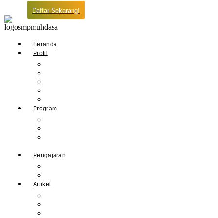
Daftar Sekarang!
Beranda
Profil
Sejarah Muhdasa
Visi & Misi
Kepala Sekolah
Guru
Tendik
Program
Prestasi
Profil Alumni
Ekstrakurikuler &
Organisasi
Pengajaran
Kalender Akademik
E-Library
Artikel
Berita
Prestasi
Pengumuman