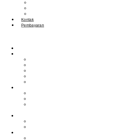
IPM
Literary Review
Arsip
Kontak
Pembayaran
Beranda
Profil
Sejarah Muhdasa
Visi & Misi
Kepala Sekolah
Guru
Tendik
Program
Prestasi
Profil Alumni
Ekstrakurikuler &
Organisasi
Pengajaran
Kalender Akademik
E-Library
Artikel
Berita