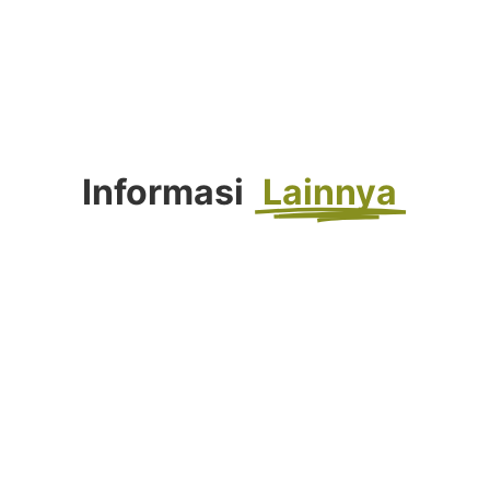
Informasi
Lainnya
FORTASI 2026 : Langkah Awal Menuju
Generasi Berkemajuan
Agustus 4, 2026
Selengkapnya...
Tahniah! Siswa Kelas IX SMP
Muhammadiyah 10 Yogyakarta Raih
Prestasi Gemilang pada TKA dan TKAD