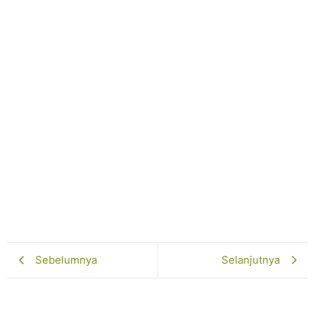
2026
Juni 9, 2026
Selengkapnya...
SMP Muhammadiyah 7 Paciran Lamongan
Lakukan Study Tiru di SMP
Muhammadiyah 10 Yogyakarta
Juni 5, 2026
Selengkapnya...
Pelatihan Gamifikasi Dorong Inovasi Guru
Februari 13, 2026
Selengkapnya...
Sebelumnya
Selanjutnya