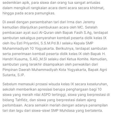
sedemikian apik, para siswa dan orang tua sangat antusias
dalam mengikuti rangkaian acara demi acara secara khidmat,
hingga pada acara pamungkas.
Di awali dengan persembahan tari dari Irma dan Jeremy
kemudian dilanjutkan pembukaan acara oleh MC. Setelah
pembacaan ayat suci Al-Quran oleh Bapak Fasih S.Ag, terdapat
sambutan sekaligus penyerahan kembali peserta didik kelas IX
oleh Ibu Esti Priyantini, S.S.M.Pd.B.I selaku Kepala SMP
Muhammadiyah 10 Yogyakarta. Berikutnya, terdapat sambutan
serta penerimaan kembali peserta didik kelas IX oleh Bapak H.
Handri Kusuma, S.AG.,M.SI selaku dari Ketua Komite. Kemudian,
sambutan yang terakhir disampaikan oleh perwakilan dari
Pimpinan Daerah Muhammadiyah Kota Yogyakarta, Bapak Agni
Sutanta, S.IP.
Sebelum memasuki prosesi wisuda kelas IX secara keseluruhan,
sekolah memberikan apresiasi berupa penghargaan bagi 10
siswa yang meraih nilai ASPD tertinggi, siswa yang berprestasi di
bidang Tahfidz, dan siswa yang berprestasi dalam ajang
perlombaan. Acara semakin meriah dengan adanya penampilan
tari dan lagu dari siswa-siswi SMP Muhdasa yang bertalenta.