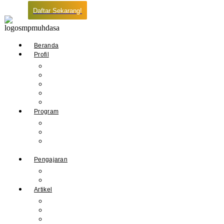
Daftar Sekarang!
Beranda
Profil
Sejarah Muhdasa
Visi & Misi
Kepala Sekolah
Guru
Tendik
Program
Prestasi
Profil Alumni
Ekstrakurikuler &
Organisasi
Pengajaran
Kalender Akademik
E-Library
Artikel
Berita
Prestasi
Pengumuman