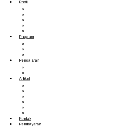
Profil
Sejarah Muhdasa
Visi & Misi
Kepala Sekolah
Guru
Tendik
Program
Prestasi
Profil Alumni
Ekstrakurikuler & Organisasi
Pengajaran
Kalender Akademik
E-Library
Artikel
Berita
Prestasi
Pengumuman
IPM
Literary Review
Arsip
Kontak
Pembayaran