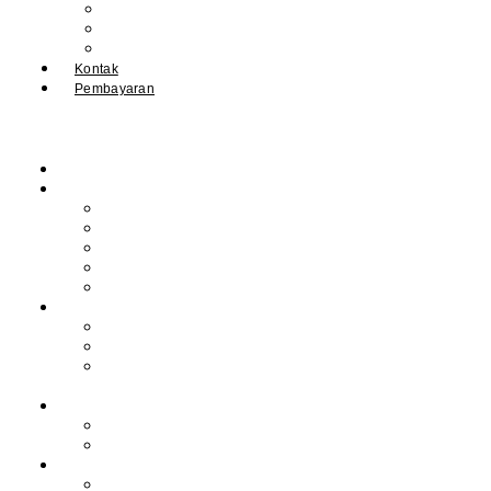
IPM
Literary Review
Arsip
Kontak
Pembayaran
Beranda
Profil
Sejarah Muhdasa
Visi & Misi
Kepala Sekolah
Guru
Tendik
Program
Prestasi
Profil Alumni
Ekstrakurikuler &
Organisasi
Pengajaran
Kalender Akademik
E-Library
Artikel
Berita