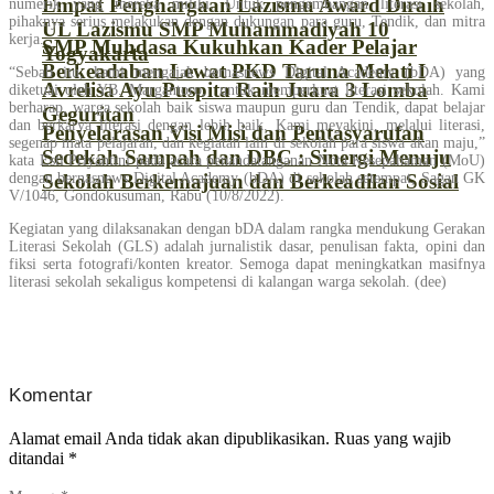
Empat Penghargaan Lazismu Award Diraih
numerik yang mereka miliki. Untuk pengembangan literasi sekolah,
pihaknya serius melakukan dengan dukungan para guru, Tendik, dan mitra
UL Lazismu SMP Muhammadiyah 10
kerja.
SMP Muhdasa Kukuhkan Kader Pelajar
Yogyakarta
Berkeadaban Lewat PKD Taruna Melati I
“Sebab itu, kami mengajak bernasnews Digital Academy (bDA) yang
Avrelisa Ayu Puspita Raih Juara 3 Lomba
diketuai oleh YB. Margantoro, untuk memperkuat literasi sekolah. Kami
berharap, warga sekolah baik siswa maupun guru dan Tendik, dapat belajar
Geguritan
dan berkarya literasi dengan lebih baik. Kami meyakini, melalui literasi,
Penyelarasan Visi Misi dan Pentasyarufan
segenap mata pelajaran, dan kegiatan lain di sekolah para siswa akan maju,”
Sedekah Sampah dan DBC : Sinergi Menuju
kata Esti Priyantini pada acara penandatanganan Nota Kesepahaman (MoU)
Sekolah Berkemajuan dan Berkeadilan Sosial
dengan bernasnews Digital Academy (bDA) di sekolah setempat, Sagan GK
V/1046, Gondokusuman, Rabu (10/8/2022).
Kegiatan yang dilaksanakan dengan bDA dalam rangka mendukung Gerakan
Literasi Sekolah (GLS) adalah jurnalistik dasar, penulisan fakta, opini dan
fiksi serta fotografi/konten kreator. Semoga dapat meningkatkan masifnya
literasi sekolah sekaligus kompetensi di kalangan warga sekolah. (dee)
Komentar
Alamat email Anda tidak akan dipublikasikan.
Ruas yang wajib
ditandai
*