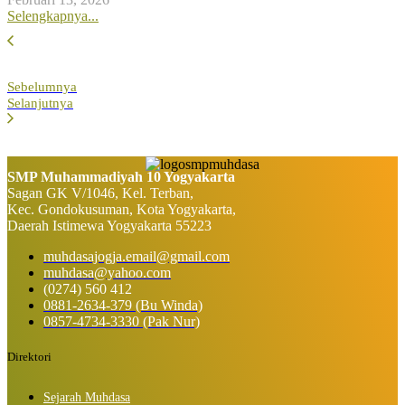
Selengkapnya...
Sebelumnya
Selanjutnya
SMP Muhammadiyah 10 Yogyakarta
Sagan GK V/1046, Kel. Terban,
Kec. Gondokusuman, Kota Yogyakarta,
Daerah Istimewa Yogyakarta 55223
muhdasajogja.email@gmail.com
muhdasa@yahoo.com
(0274) 560 412
0881-2634-379 (Bu Winda)
0857-4734-3330 (Pak Nur)
Direktori
Sejarah Muhdasa