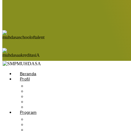
Beranda
Profil
Sejarah Muhdasa
Visi & Misi
Kepala Sekolah
Guru
Tendik
Program
Prestasi
Profil Alumni
Ekstrakurikuler & Organisasi