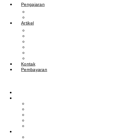
Pengajaran
Kalender Akademik
E-Library
Artikel
Berita
Prestasi
Pengumuman
IPM
Literary Review
Arsip
Kontak
Pembayaran
Beranda
Profil
Sejarah Muhdasa
Visi & Misi
Kepala Sekolah
Guru
Tendik
Program
Prestasi