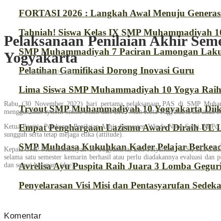
FORTASI 2026 : Langkah Awal Menuju Generas
Tahniah! Siswa Kelas IX SMP Muhammadiyah 10
Pelaksanaan Penilaian Akhir Se
SMP Muhammadiyah 7 Paciran Lamongan Lakuk
Yogyakarta
Pelatihan Gamifikasi Dorong Inovasi Guru
Desember 12, 2022
Lima Siswa SMP Muhammadiyah 10 Yogya Raih J
Rabu (30 November 2022) hari pertama pelaksanaan PAS di SMP Muhammad
Tryout SMP Muhammadiyah 10 Yogyakarta Diiku
menggunakan system online exam dari BKS Muh Kota Yogyakarta ini akan ber
Empat Penghargaan Lazismu Award Diraih UL
Ketua Panitia Pelaksana Penilaian Akhir Semester, Winda Noor Santi, M.Pd
sungguh serta tetap mejaga etika (attitude).
SMP Muhdasa Kukuhkan Kader Pelajar Berkead
Kepala SMP Muhammadiyah 10 Yogyakarta, Esti Priyantini, S.S., M.Pd.BI. 
selama satu semester kemarin berhasil atau perlu diadakannya evaluasi dan 
Avrelisa Ayu Puspita Raih Juara 3 Lomba Gegur
dan sesuai harapan. (dee)
Penyelarasan Visi Misi dan Pentasyarufan Sede
Komentar