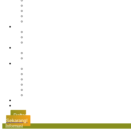
Sejarah Muhdasa
Visi & Misi
Kepala Sekolah
Guru
Tendik
Program
Prestasi
Profil Alumni
Ekstrakurikuler & Organisasi
Pengajaran
Kalender Akademik
E-Library
Artikel
Berita
Prestasi
Pengumuman
IPM
Literary Review
Arsip
Kontak
Pembayaran
Daftar
Sekarang!
Informasi