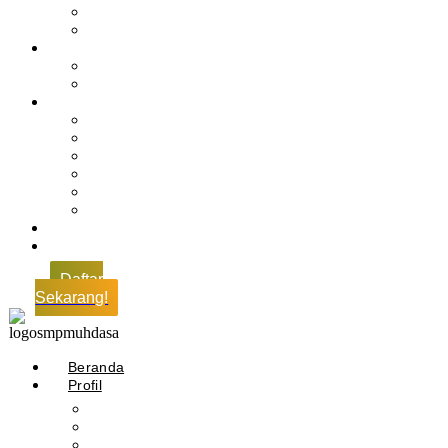
Profil Alumni
Ekstrakurikuler & Organisasi
Pengajaran
Kalender Akademik
E-Library
Artikel
Berita
Prestasi
Pengumuman
IPM
Literary Review
Arsip
Kontak
Pembayaran
Daftar
Sekarang!
Beranda
Profil
Sejarah Muhdasa
Visi & Misi
Kepala Sekolah