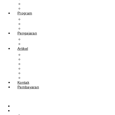
Guru
Tendik
Program
Prestasi
Profil Alumni
Ekstrakurikuler & Organisasi
Pengajaran
Kalender Akademik
E-Library
Artikel
Berita
Prestasi
Pengumuman
IPM
Literary Review
Arsip
Kontak
Pembayaran
Beranda
Profil