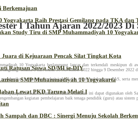
i Berkemajuan
 Yogyakarta Raih Prestasi Gemilang pada TKA dan
mester I Tahun Ajaran 2022/2023
an Study Tiru di SMP Muhammadiyah 10 Yogyaka
uara di Kejuaraan Pencak Silat Tingkat Kota
iyah 10 Yogyakarta berlangsung lancar dan terkendali meskipun di awal 
ti Ratusan Siswa SD/MI se-DIY
langsung selama 8 hari mulai 30 November 2022 hingga 9 Desember 2022 diiku
 Lazismu SMP Muhammadiyah 10 Yogyakarta
. memberikan pengarahan terkait jadwal dan teknis pelaksanaan PAS, serta me
aban Lewat PKD Taruna Melati I
menyampaikan bahwa Penilaian Akhir Semester ini dapat digunakan oleh Sat
pengembangan kegiatan pembelajaran baik tenaga pendidik (guru) atau sistem 
itan
kah Sampah dan DBC : Sinergi Menuju Sekolah Berkem