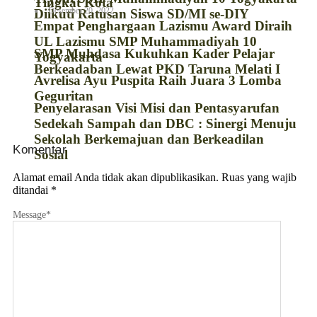
Tingkat Kota
Desember 20, 2022
Diikuti Ratusan Siswa SD/MI se-DIY
Empat Penghargaan Lazismu Award Diraih
UL Lazismu SMP Muhammadiyah 10
SMP Muhdasa Kukuhkan Kader Pelajar
Yogyakarta
Berkeadaban Lewat PKD Taruna Melati I
Avrelisa Ayu Puspita Raih Juara 3 Lomba
Geguritan
Penyelarasan Visi Misi dan Pentasyarufan
Sedekah Sampah dan DBC : Sinergi Menuju
Sekolah Berkemajuan dan Berkeadilan
Komentar
Sosial
Alamat email Anda tidak akan dipublikasikan.
Ruas yang wajib
ditandai
*
Message
*