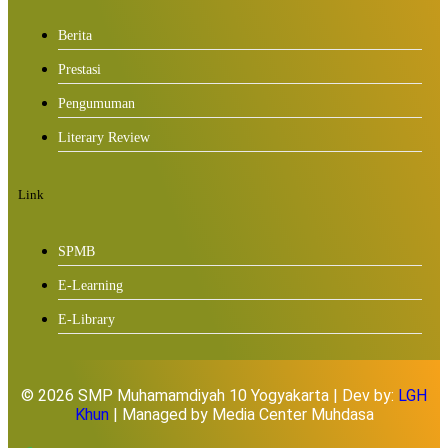
Berita
Prestasi
Pengumuman
Literary Review
Link
SPMB
E-Learning
E-Library
© 2026 SMP Muhamamdiyah 10 Yogyakarta | Dev by:
LGH
Khun
| Managed by Media Center Muhdasa