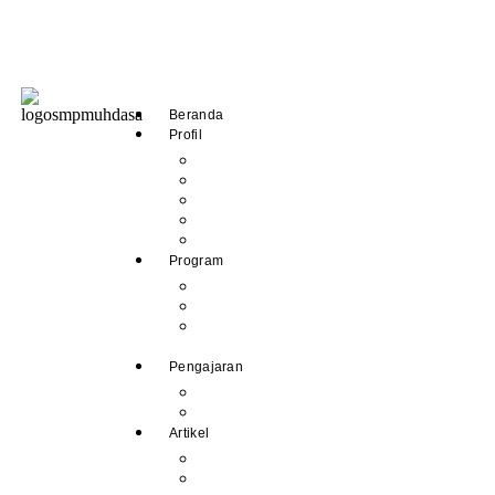
Beranda
Profil
Sejarah Muhdasa
Visi & Misi
Kepala Sekolah
Guru
Tendik
Program
Prestasi
Profil Alumni
Ekstrakurikuler &
Organisasi
Pengajaran
Kalender Akademik
E-Library
Artikel
Berita
Prestasi