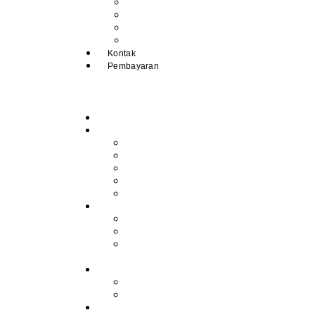
Pengumuman
IPM
Literary Review
Arsip
Kontak
Pembayaran
Beranda
Profil
Sejarah Muhdasa
Visi & Misi
Kepala Sekolah
Guru
Tendik
Program
Prestasi
Profil Alumni
Ekstrakurikuler &
Organisasi
Pengajaran
Kalender Akademik
E-Library
Artikel