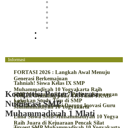
Berita
Prestasi
Pengumuman
IPM
Literary Review
Arsip
Kontak
Pembayaran
Informasi
FORTASI 2026 : Langkah Awal Menuju
Generasi Berkemajuan
Tahniah! Siswa Kelas IX SMP
Muhammadiyah 10 Yogyakarta Raih
Kompetisi Poster Literasi
SMP Muhammadiyah 7 Paciran Lamongan
Prestasi Gemilang pada TKA dan TKAD
Lakukan Study Tiru di SMP
Numerasi SMP
2026
Pelatihan Gamifikasi Dorong Inovasi Guru
Muhammadiyah 10 Yogyakarta
Muhammadiyah 1 Mlati
Lima Siswa SMP Muhammadiyah 10 Yogya
Raih Juara di Kejuaraan Pencak Silat
Tryout SMP Muhammadiyah 10 Yogyakarta