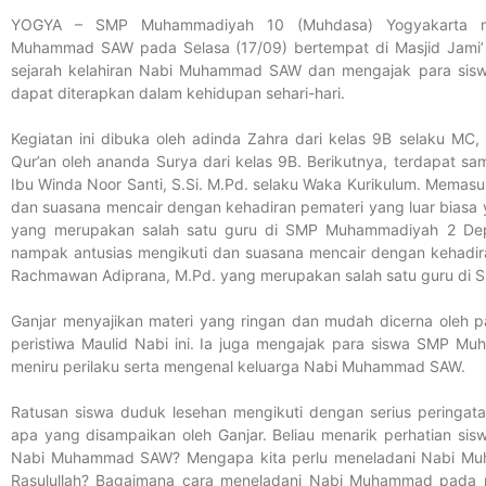
YOGYA – SMP Muhammadiyah 10 (Muhdasa) Yogyakarta men
Muhammad SAW pada Selasa (17/09) bertempat di Masjid Jami’ 
sejarah kelahiran Nabi Muhammad SAW dan mengajak para siswa
dapat diterapkan dalam kehidupan sehari-hari.
Kegiatan ini dibuka oleh adinda Zahra dari kelas 9B selaku MC,
Qur’an oleh ananda Surya dari kelas 9B. Berikutnya, terdapat sa
Ibu Winda Noor Santi, S.Si. M.Pd. selaku Waka Kurikulum. Memasuk
dan suasana mencair dengan kehadiran pemateri yang luar biasa 
yang merupakan salah satu guru di SMP Muhammadiyah 2 Depok
nampak antusias mengikuti dan suasana mencair dengan kehadiran
Rachmawan Adiprana, M.Pd. yang merupakan salah satu guru di
Ganjar menyajikan materi yang ringan dan mudah dicerna oleh 
peristiwa Maulid Nabi ini. Ia juga mengajak para siswa SMP 
meniru perilaku serta mengenal keluarga Nabi Muhammad SAW.
Ratusan siswa duduk lesehan mengikuti dengan serius peringa
apa yang disampaikan oleh Ganjar. Beliau menarik perhatian s
Nabi Muhammad SAW? Mengapa kita perlu meneladani Nabi Muha
Rasulullah? Bagaimana cara meneladani Nabi Muhammad pada m