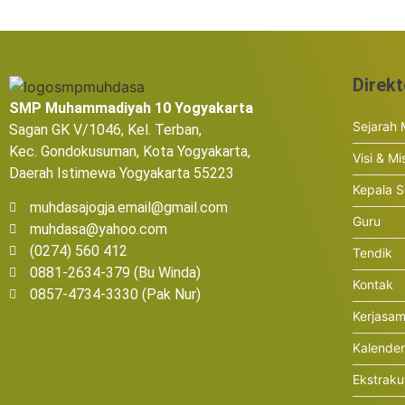
Direkt
SMP Muhammadiyah 10 Yogyakarta
Sejarah
Sagan GK V/1046, Kel. Terban,
Kec. Gondokusuman, Kota Yogyakarta,
Visi & Mi
Daerah Istimewa Yogyakarta 55223
Kepala S
muhdasajogja.email@gmail.com
Guru
muhdasa@yahoo.com
(0274) 560 412
Tendik
0881-2634-379 (Bu Winda)
Kontak
0857-4734-3330 (Pak Nur)
Kerjasa
Kalende
Ekstraku