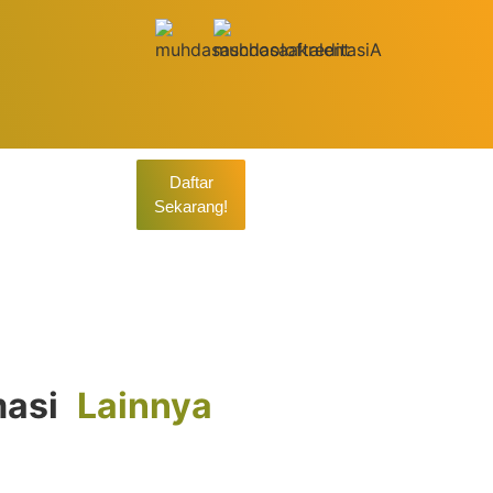
Daftar
Sekarang!
26
masi
Lainnya
n Berkeadilan Sosial