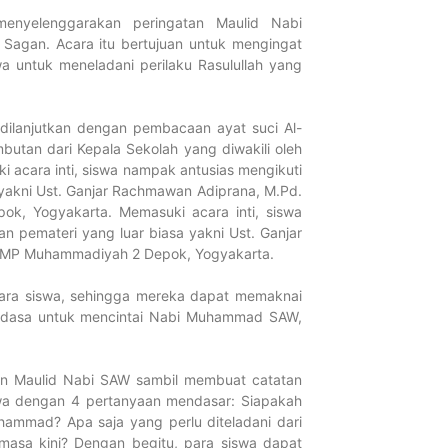
FORTASI 202
yelenggarakan peringatan Maulid Nabi
Menuju Gen
Sagan. Acara itu bertujuan untuk mengingat
Agustus 4, 2026
 untuk meneladani perilaku Rasulullah yang
Selengkapnya...
Tahniah! Si
 dilanjutkan dengan pembacaan ayat suci Al-
mbutan dari Kepala Sekolah yang diwakili oleh
Muhammadiy
i acara inti, siswa nampak antusias mengikuti
Raih Presta
yakni Ust. Ganjar Rachmawan Adiprana, M.Pd.
dan TKAD 2
, Yogyakarta. Memasuki acara inti, siswa
Juni 9, 2026
 pemateri yang luar biasa yakni Ust. Ganjar
Selengkapnya...
 SMP Muhammadiyah 2 Depok, Yogyakarta.
para siswa, sehingga mereka dapat memaknai
SMP Muhamm
Muhdasa untuk mencintai Nabi Muhammad SAW,
Lamongan La
SMP Muham
Yogyakarta
tan Maulid Nabi SAW sambil membuat catatan
Juni 5, 2026
iswa dengan 4 pertanyaan mendasar: Siapakah
Selengkapnya...
mmad? Apa saja yang perlu diteladani dari
asa kini? Dengan begitu, para siswa dapat