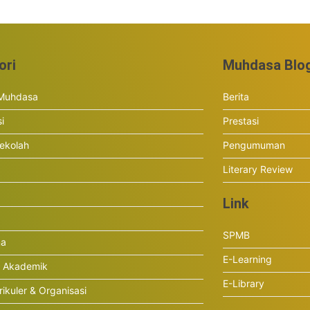
ori
Muhdasa Blo
 Muhdasa
Berita
si
Prestasi
ekolah
Pengumuman
Literary Review
Link
SPMB
ma
E-Learning
r Akademik
E-Library
rikuler & Organisasi