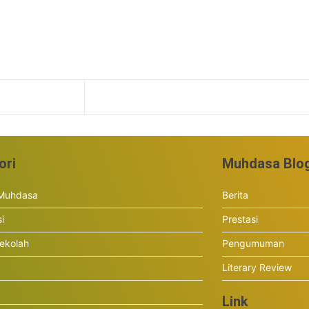
ori
Muhdasa Blo
 Muhdasa
Berita
si
Prestasi
ekolah
Pengumuman
Literary Review
Link