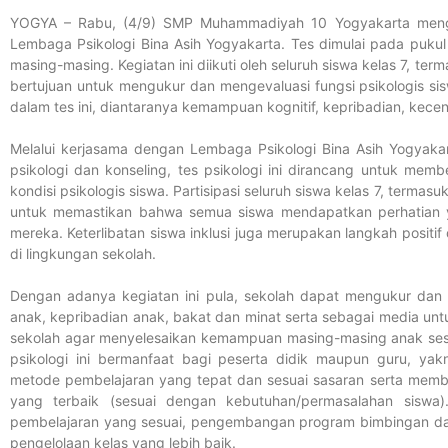
YOGYA – Rabu, (4/9) SMP Muhammadiyah 10 Yogyakarta menga
Lembaga Psikologi Bina Asih Yogyakarta. Tes dimulai pada pukul
masing-masing. Kegiatan ini diikuti oleh seluruh siswa kelas 7, terma
bertujuan untuk mengukur dan mengevaluasi fungsi psikologis s
dalam tes ini, diantaranya kemampuan kognitif, kepribadian, kece
Melalui kerjasama dengan Lembaga Psikologi Bina Asih Yogyaka
psikologi dan konseling, tes psikologi ini dirancang untuk me
kondisi psikologis siswa. Partisipasi seluruh siswa kelas 7, terma
untuk memastikan bahwa semua siswa mendapatkan perhatian y
mereka. Keterlibatan siswa inklusi juga merupakan langkah posit
di lingkungan sekolah.
Dengan adanya kegiatan ini pula, sekolah dapat mengukur d
anak, kepribadian anak, bakat dan minat serta sebagai media unt
sekolah agar menyelesaikan kemampuan masing-masing anak sesuai
psikologi ini bermanfaat bagi peserta didik maupun guru, ya
metode pembelajaran yang tepat dan sesuai sasaran serta mem
yang terbaik (sesuai dengan kebutuhan/permasalahan siswa).
pembelajaran yang sesuai, pengembangan program bimbingan d
pengelolaan kelas yang lebih baik.