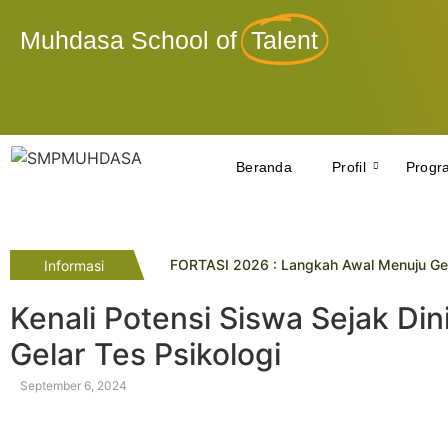
Muhdasa School of
Talent
Beranda
Profil
Progr
FORTASI 2026 : Langkah Awal Menuju Ge
Informasi
Tahniah! Siswa Kelas IX SMP Muhammadi
SMP Muhammadiyah 7 Paciran Lamongan 
Kenali Potensi Siswa Sejak Di
Pelatihan Gamifikasi Dorong Inovasi Guru
Gelar Tes Psikologi
Lima Siswa SMP Muhammadiyah 10 Yogya R
Tryout SMP Muhammadiyah 10 Yogyakarta 
Empat Penghargaan Lazismu Award Dira
September 6, 2024
SMP Muhdasa Kukuhkan Kader Pelajar Be
Avrelisa Ayu Puspita Raih Juara 3 Lomba 
Penyelarasan Visi Misi dan Pentasyarufa