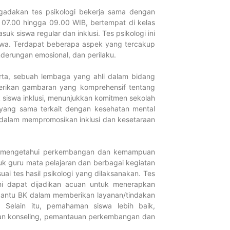
Menuju Gen
dakan tes psikologi bekerja sama dengan
Agustus 4, 2026
 07.00 hingga 09.00 WIB, bertempat di kelas
Selengkapnya...
suk siswa regular dan inklusi. Tes psikologi ini
iswa. Terdapat beberapa aspek yang tercakup
nderungan emosional, dan perilaku.
Tahniah! Si
Muhammadiy
rta, sebuah lembaga yang ahli dalam bidang
Raih Presta
mberikan gambaran yang komprehensif tentang
dan TKAD 2
suk siswa inklusi, menunjukkan komitmen sekolah
Juni 9, 2026
ang sama terkait dengan kesehatan mental
Selengkapnya...
if dalam mempromosikan inklusi dan kesetaraan
SMP Muhamm
an mengetahui perkembangan dan kemampuan
Lamongan La
uk guru mata pelajaran dan berbagai kegiatan
SMP Muham
 tes hasil psikologi yang dilaksanakan. Tes
Yogyakarta
kni dapat dijadikan acuan untuk menerapkan
Juni 5, 2026
bantu BK dalam memberikan layanan/tindakan
Selengkapnya...
 Selain itu, pemahaman siswa lebih baik,
an konseling, pemantauan perkembangan dan