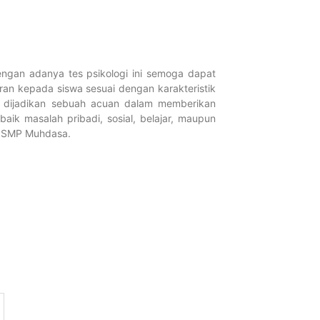
Pelatihan G
Inovasi Gur
Februari 13, 2026
Selengkapnya...
ngan adanya tes psikologi ini semoga dapat
n kepada siswa sesuai dengan karakteristik
at dijadikan sebuah acuan dalam memberikan
aik masalah pribadi, sosial, belajar, maupun
BK SMP Muhdasa.