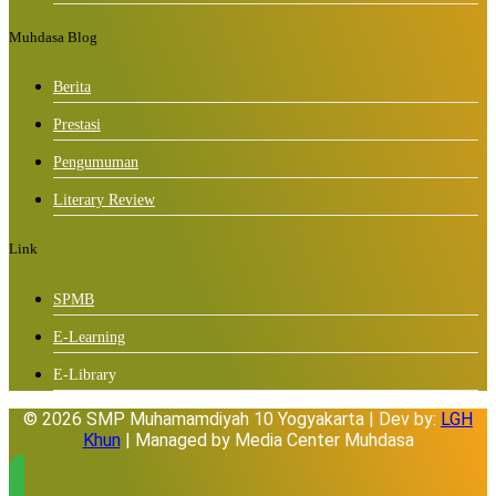
Muhdasa Blog
Berita
Prestasi
Pengumuman
Literary Review
Link
SPMB
E-Learning
E-Library
© 2026 SMP Muhamamdiyah 10 Yogyakarta | Dev by:
LGH
Khun
| Managed by Media Center Muhdasa