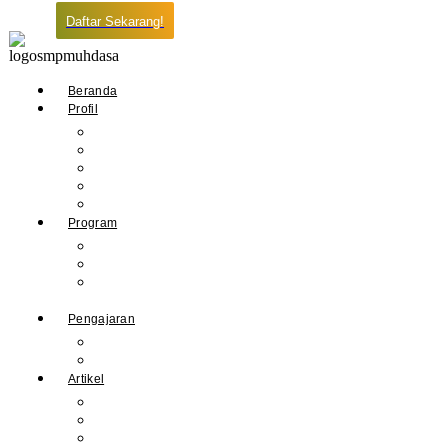
Daftar Sekarang!
Beranda
Profil
Sejarah Muhdasa
Visi & Misi
Kepala Sekolah
Guru
Tendik
Program
Prestasi
Profil Alumni
Ekstrakurikuler &
Organisasi
Pengajaran
Kalender Akademik
E-Library
Artikel
Berita
Prestasi
Pengumuman