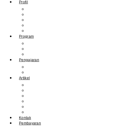
Profil
Sejarah Muhdasa
Visi & Misi
Kepala Sekolah
Guru
Tendik
Program
Prestasi
Profil Alumni
Ekstrakurikuler & Organisasi
Pengajaran
Kalender Akademik
E-Library
Artikel
Berita
Prestasi
Pengumuman
IPM
Literary Review
Arsip
Kontak
Pembayaran