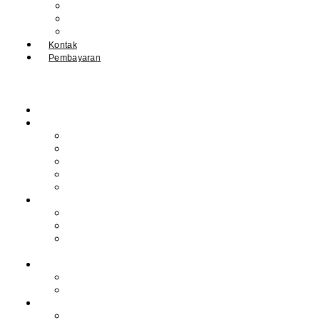
IPM
Literary Review
Arsip
Kontak
Pembayaran
Beranda
Profil
Sejarah Muhdasa
Visi & Misi
Kepala Sekolah
Guru
Tendik
Program
Prestasi
Profil Alumni
Ekstrakurikuler &
Organisasi
Pengajaran
Kalender Akademik
E-Library
Artikel
Berita