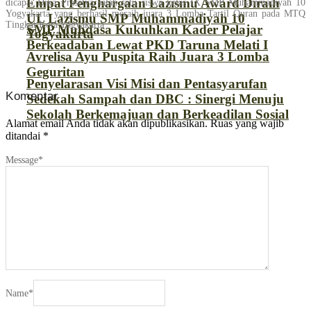
Empat Penghargaan Lazismu Award Diraih
dicapai Dika Prasetya salah satu siswa kelas IX SMP Muhammadiyah 10
Yogyakarta yang berhasil meraih juara 3 Lomba Tartil Quran pada MTQ
UL Lazismu SMP Muhammadiyah 10
Tingkat Kota Yogyakarta
SMP Muhdasa Kukuhkan Kader Pelajar
Yogyakarta
Berkeadaban Lewat PKD Taruna Melati I
Avrelisa Ayu Puspita Raih Juara 3 Lomba
Geguritan
Penyelarasan Visi Misi dan Pentasyarufan
Komentar
Sedekah Sampah dan DBC : Sinergi Menuju
Sekolah Berkemajuan dan Berkeadilan Sosial
Alamat email Anda tidak akan dipublikasikan.
Ruas yang wajib
ditandai
*
Message
*
Name
*