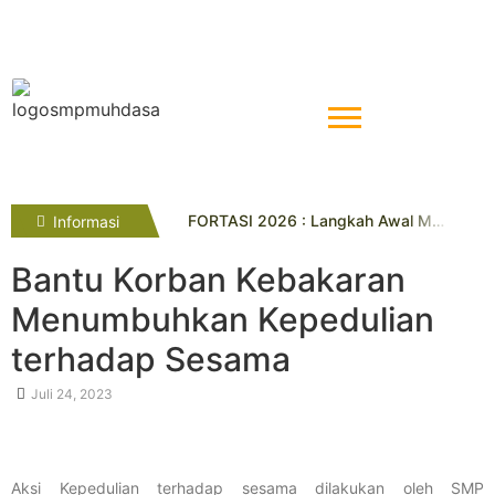
FORTASI 2026 : Langkah Awal Menuju Generasi Berkemajuan
Informasi
Tahniah! Siswa Kelas IX SMP Muhammadiyah 10 Yogyakarta Raih Prestasi Gemilang pada TKA dan TKAD 2026
SMP Muhammadiyah 7 Paciran Lamongan Lakukan Study Tiru di SMP Muhammadiyah 10 Yogyakarta
Bantu Korban Kebakaran
Pelatihan Gamifikasi Dorong Inovasi Guru
Menumbuhkan Kepedulian
Lima Siswa SMP Muhammadiyah 10 Yogya Raih Juara di Kejuaraan Pencak Silat Tingkat Kota
Tryout SMP Muhammadiyah 10 Yogyakarta Diikuti Ratusan Siswa SD/MI se-DIY
terhadap Sesama
Empat Penghargaan Lazismu Award Diraih UL Lazismu SMP Muhammadiyah 10 Yogyakarta
SMP Muhdasa Kukuhkan Kader Pelajar Berkeadaban Lewat PKD Taruna Melati I
Juli 24, 2023
Avrelisa Ayu Puspita Raih Juara 3 Lomba Geguritan
Penyelarasan Visi Misi dan Pentasyarufan Sedekah Sampah dan DBC : Sinergi Menuju Sekolah Berkemajuan dan Berkeadilan Sosial
Aksi Kepedulian terhadap sesama dilakukan oleh SMP