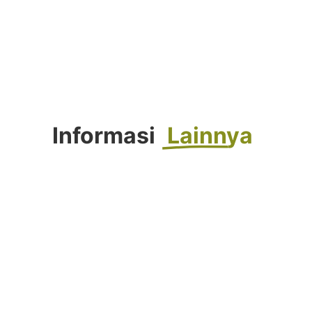
Informasi
Lainnya
FORTASI 2026 : Langkah Awal Menuju
Generasi Berkemajuan
Agustus 4, 2026
Selengkapnya...
Tahniah! Siswa Kelas IX SMP
Muhammadiyah 10 Yogyakarta Raih