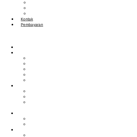
IPM
Literary Review
Arsip
Kontak
Pembayaran
Beranda
Profil
Sejarah Muhdasa
Visi & Misi
Kepala Sekolah
Guru
Tendik
Program
Prestasi
Profil Alumni
Ekstrakurikuler &
Organisasi
Pengajaran
Kalender Akademik
E-Library
Artikel
Berita