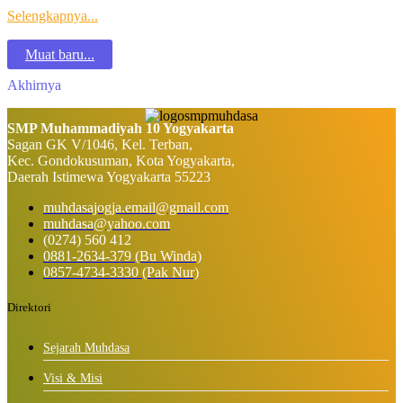
Selengkapnya...
Muat baru...
Akhirnya
SMP Muhammadiyah 10 Yogyakarta
Sagan GK V/1046, Kel. Terban,
Kec. Gondokusuman, Kota Yogyakarta,
Daerah Istimewa Yogyakarta 55223
muhdasajogja.email@gmail.com
muhdasa@yahoo.com
(0274) 560 412
0881-2634-379 (Bu Winda)
0857-4734-3330 (Pak Nur)
Direktori
Sejarah Muhdasa
Visi & Misi