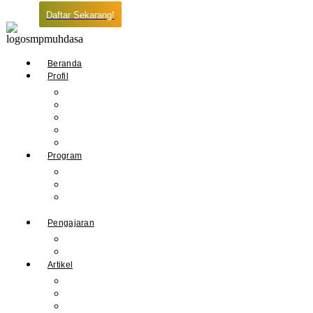
Daftar Sekarang!
Beranda
Profil
Sejarah Muhdasa
Visi & Misi
Kepala Sekolah
Guru
Tendik
Program
Prestasi
Profil Alumni
Ekstrakurikuler &
Organisasi
Pengajaran
Kalender Akademik
E-Library
Artikel
Berita
Prestasi
Pengumuman