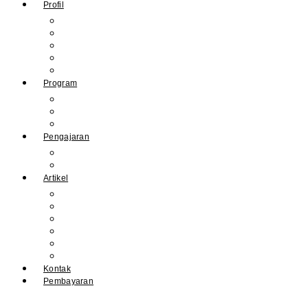
Profil
Sejarah Muhdasa
Visi & Misi
Kepala Sekolah
Guru
Tendik
Program
Prestasi
Profil Alumni
Ekstrakurikuler & Organisasi
Pengajaran
Kalender Akademik
E-Library
Artikel
Berita
Prestasi
Pengumuman
IPM
Literary Review
Arsip
Kontak
Pembayaran