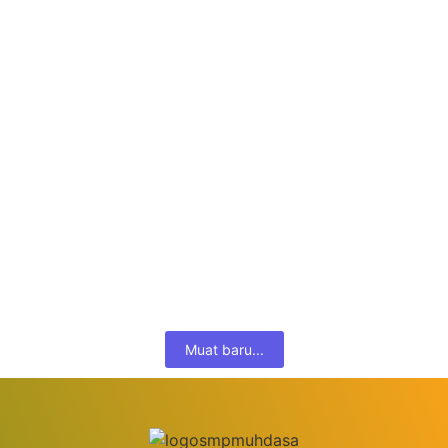
program Taruna Melati Ikatan Pelajar Muhammadiyah (IPM),
sebuah kegiatan yang bertujuan untuk membentuk karakter...
Selengkapnya...
Pelaksanaan Monitoring dan Evaluasi
Keuangan SMP Muhammadiyah 10
Yogyakarta
Oktober 28, 2024
Tim Monitoring dan Evaluasi (Monev) berkunjung di SMP
Muhammadiyah 10 Yogyakarta, kamis (24/10/2024). Tim terdiri
dari dua orang yaitu Budi...
Selengkapnya...
Muat baru...