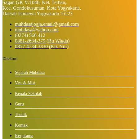
Sagan GK V/1046, Kel. Terban,
Kec. Gondokusuman, Kota Yogyakarta,
Daerah Istimewa Yogyakarta 55223
muhdasajogja.email@gmail.com
muhdasa@yahoo.com
(0274) 560 412
0881-2634-379 (Bu Winda)
0857-4734-3330 (Pak Nur)
Direktori
Sejarah Muhdasa
Visi & Misi
Kepala Sekolah
Guru
Tendik
Kontak
Kerjasama