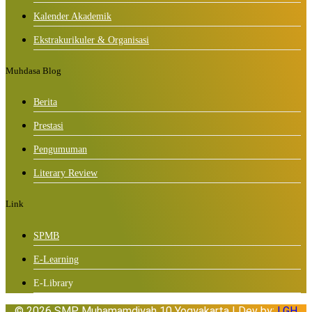
Kalender Akademik
Ekstrakurikuler & Organisasi
Muhdasa Blog
Berita
Prestasi
Pengumuman
Literary Review
Link
SPMB
E-Learning
E-Library
© 2026 SMP Muhamamdiyah 10 Yogyakarta | Dev by:
LGH