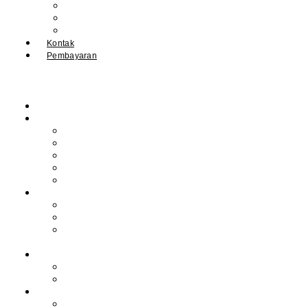
IPM
Literary Review
Arsip
Kontak
Pembayaran
Beranda
Profil
Sejarah Muhdasa
Visi & Misi
Kepala Sekolah
Guru
Tendik
Program
Prestasi
Profil Alumni
Ekstrakurikuler &
Organisasi
Pengajaran
Kalender Akademik
E-Library
Artikel
Berita