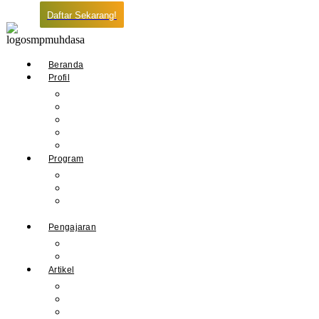
Daftar Sekarang!
Beranda
Profil
Sejarah Muhdasa
Visi & Misi
Kepala Sekolah
Guru
Tendik
Program
Prestasi
Profil Alumni
Ekstrakurikuler &
Organisasi
Pengajaran
Kalender Akademik
E-Library
Artikel
Berita
Prestasi
Pengumuman