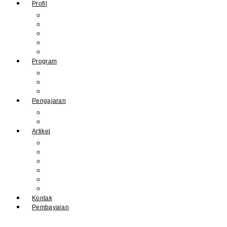
Profil
Sejarah Muhdasa
Visi & Misi
Kepala Sekolah
Guru
Tendik
Program
Prestasi
Profil Alumni
Ekstrakurikuler & Organisasi
Pengajaran
Kalender Akademik
E-Library
Artikel
Berita
Prestasi
Pengumuman
IPM
Literary Review
Arsip
Kontak
Pembayaran