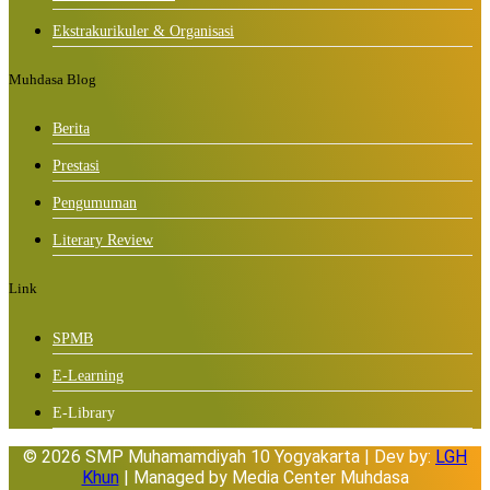
Ekstrakurikuler & Organisasi
Muhdasa Blog
Berita
Prestasi
Pengumuman
Literary Review
Link
SPMB
E-Learning
E-Library
© 2026 SMP Muhamamdiyah 10 Yogyakarta | Dev by:
LGH
Khun
| Managed by Media Center Muhdasa