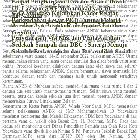
Empat Penghargaan Lazismu Award Diraih
Peserta ANBK sebanyak 50 peserta kelas VIII dengan rincian 45 peserta
utama dan 5 peserta cadangan. Peserta Utama ANBK mengikuti pelaksanaan
UL Lazismu SMP Muhammadiyah 10
kegiatan ini dengan penuh semangat, terbukti dengan partisipasi siswa yang
SMP Muhdasa Kukuhkan Kader Pelajar
Yogyakarta
mengikuti ANBK sangat tinggi. Kegiatan ANBK Utama dilaksanakan
Berkeadaban Lewat PKD Taruna Melati I
selama dua hari, hari pertama siswa mengerjakan soal Literasi dan Survey
Avrelisa Ayu Puspita Raih Juara 3 Lomba
Karakter, sedangkan hari kedua siswa mengerjakan soal Numerasi dan
Survey Lingkungan Belajar. Pada pelaksanaan ANBK beberapa siswa yang
Geguritan
berhalangan hadir pada ANBK Utama ini dengan izin sakit namun dapat
Penyelarasan Visi Misi dan Pentasyarufan
digantikan dengan peserta cadangan yang selalu siap sedia mengikuti ANBK
Sedekah Sampah dan DBC : Sinergi Menuju
Utama.
Sekolah Berkemajuan dan Berkeadilan Sosial
Sesuai dengan kegiatan simulasi dan gladi bersih yang telah dilaksanakan
sebelumnya yaitu tanggal 14-15 september 2022 pelaksanaan ANBK Utama
menggunakan sistem yang sama dengan simulasi dan gladi bersih yaitu semi
online. Protokol kesehatan dilakukan dengan ketat oleh siswa dan seluruh
panitia selama pelaksanaan ANBK. Secara bergantian, siswa memasuki lab
komputer dengan tertib dan menjaga jarak untuk mencegah terjadinya
kerumunan.
Ruang ANBK di Muhdasa terbagi menjadi dua ruang yaitu ruang 1 dan 2
dengan dua sesi untuk masing-masing ruangan. Selain siswa yang menjadi
peserta, guru dan kepala sekolah juga ikut menjadi peserta ANBK dengan
mengerjakan Survey Lingkungan Belajar.
Sementara itu Ketua Panitia ANBK, Winda Noor Santi, M.Pd. mengatakan
selama pelaksanaan ANBK di SMP Muhammadiyah 10 Yogyakarta
mendapat monitoring dari Majelis Dikdasmen PDM kota Yogyakarta di hari
pertama yang di wakili oleh Bapak Drs. H. Rochmat, M.Pd. Pada hari
kedua ada monitoring dari Dinas Pendidikan Pemuda dan Olah Raga Kota
Yogyakarta yang diwakili oleh Nining S.Pd, Pengawas Sekolah Bapak Rudi
Darmawan,M.Pd serta dari BPMP DIY oleh Ibu Naning, S.Pd.