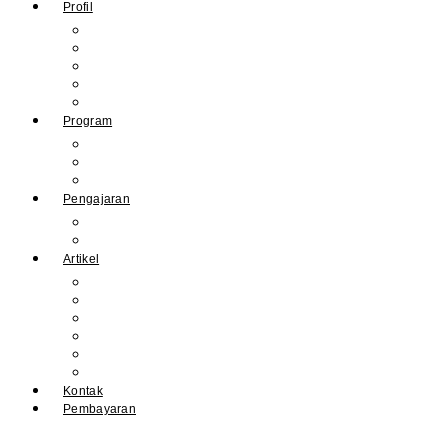
Profil
Sejarah Muhdasa
Visi & Misi
Kepala Sekolah
Guru
Tendik
Program
Prestasi
Profil Alumni
Ekstrakurikuler & Organisasi
Pengajaran
Kalender Akademik
E-Library
Artikel
Berita
Prestasi
Pengumuman
IPM
Literary Review
Arsip
Kontak
Pembayaran