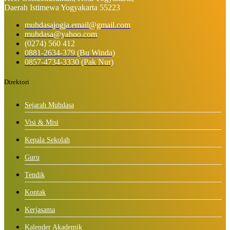
Daerah Istimewa Yogyakarta 55223
muhdasajogja.email@gmail.com
muhdasa@yahoo.com
(0274) 560 412
0881-2634-379 (Bu Winda)
0857-4734-3330 (Pak Nur)
Direktori
Sejarah Muhdasa
Visi & Misi
Kepala Sekolah
Guru
Tendik
Kontak
Kerjasama
Kalender Akademik