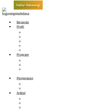
Daftar Sekarang!
Beranda
Profil
Sejarah Muhdasa
Visi & Misi
Kepala Sekolah
Guru
Tendik
Program
Prestasi
Profil Alumni
Ekstrakurikuler &
Organisasi
Pengajaran
Kalender Akademik
E-Library
Artikel
Berita
Prestasi
Pengumuman