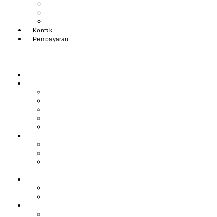
IPM
Literary Review
Arsip
Kontak
Pembayaran
Beranda
Profil
Sejarah Muhdasa
Visi & Misi
Kepala Sekolah
Guru
Tendik
Program
Prestasi
Profil Alumni
Ekstrakurikuler &
Organisasi
Pengajaran
Kalender Akademik
E-Library
Artikel
Berita