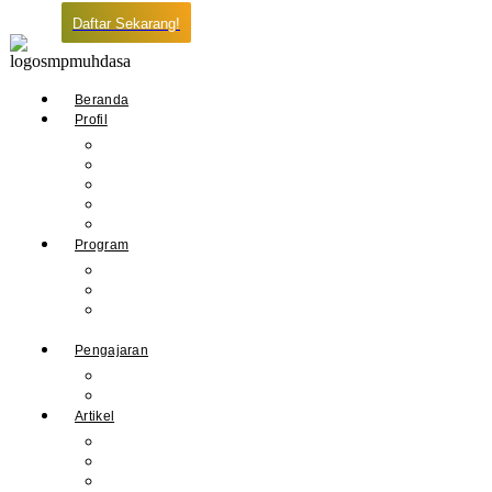
Daftar Sekarang!
Beranda
Profil
Sejarah Muhdasa
Visi & Misi
Kepala Sekolah
Guru
Tendik
Program
Prestasi
Profil Alumni
Ekstrakurikuler &
Organisasi
Pengajaran
Kalender Akademik
E-Library
Artikel
Berita
Prestasi
Pengumuman