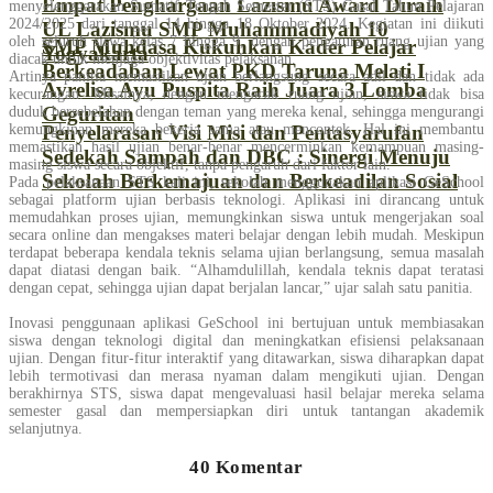
Empat Penghargaan Lazismu Award Diraih
menyelenggarakan Sumatif Tengah Semester (STS) Gasal Tahun Pelajaran
2024/2025 dari tanggal 14 hingga 18 Oktober 2024. Kegiatan ini diikuti
UL Lazismu SMP Muhammadiyah 10
oleh seluruh siswa kelas 7 hingga 9, dengan pengaturan ruang ujian yang
SMP Muhdasa Kukuhkan Kader Pelajar
Yogyakarta
diacak untuk menjaga objektivitas pelaksanan.
Berkeadaban Lewat PKD Taruna Melati I
Artinya panitia memastikan ujian berlangsung secara adil dan tidak ada
Avrelisa Ayu Puspita Raih Juara 3 Lomba
kecurangan. Misalnya, dengan mengacak ruang ujian, siswa tidak bisa
Geguritan
duduk bersebelahan dengan teman yang mereka kenal, sehingga mengurangi
Penyelarasan Visi Misi dan Pentasyarufan
kemungkinan mereka bekerja sama atau mencontek. Hal ini membantu
memastikan hasil ujian benar-benar mencerminkan kemampuan masing-
Sedekah Sampah dan DBC : Sinergi Menuju
masing siswa secara objektif, tanpa pengaruh dari faktor lain.
Sekolah Berkemajuan dan Berkeadilan Sosial
Pada pelaksanaan STS kali ini, sekolah menggunakan aplikasi GeSchool
sebagai platform ujian berbasis teknologi. Aplikasi ini dirancang untuk
memudahkan proses ujian, memungkinkan siswa untuk mengerjakan soal
secara online dan mengakses materi belajar dengan lebih mudah. Meskipun
terdapat beberapa kendala teknis selama ujian berlangsung, semua masalah
dapat diatasi dengan baik. “Alhamdulillah, kendala teknis dapat teratasi
dengan cepat, sehingga ujian dapat berjalan lancar,” ujar salah satu panitia.
Inovasi penggunaan aplikasi GeSchool ini bertujuan untuk membiasakan
siswa dengan teknologi digital dan meningkatkan efisiensi pelaksanaan
ujian. Dengan fitur-fitur interaktif yang ditawarkan, siswa diharapkan dapat
lebih termotivasi dan merasa nyaman dalam mengikuti ujian. Dengan
berakhirnya STS, siswa dapat mengevaluasi hasil belajar mereka selama
semester gasal dan mempersiapkan diri untuk tantangan akademik
selanjutnya.
40 Komentar