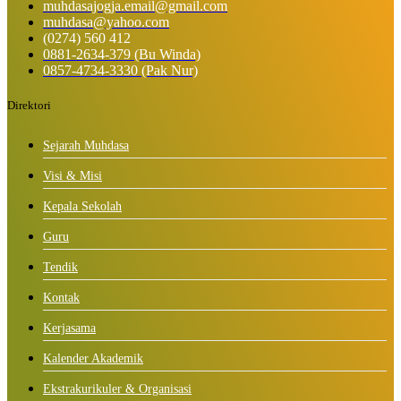
muhdasajogja.email@gmail.com
muhdasa@yahoo.com
(0274) 560 412
0881-2634-379 (Bu Winda)
0857-4734-3330 (Pak Nur)
Direktori
Sejarah Muhdasa
Visi & Misi
Kepala Sekolah
Guru
Tendik
Kontak
Kerjasama
Kalender Akademik
Ekstrakurikuler & Organisasi