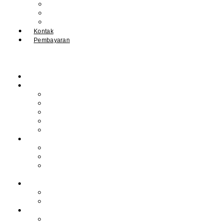
IPM
Literary Review
Arsip
Kontak
Pembayaran
Beranda
Profil
Sejarah Muhdasa
Visi & Misi
Kepala Sekolah
Guru
Tendik
Program
Prestasi
Profil Alumni
Ekstrakurikuler &
Organisasi
Pengajaran
Kalender Akademik
E-Library
Artikel
Berita