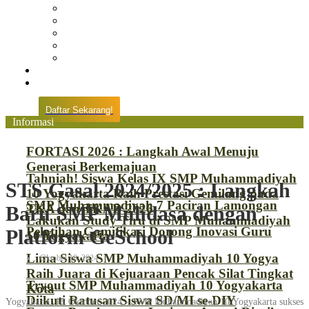
Prestasi
Pengumuman
IPM
Literary Review
Arsip
Kontak
Pembayaran
Daftar Sekarang!
Informasi
FORTASI 2026 : Langkah Awal Menuju
Generasi Berkemajuan
Tahniah! Siswa Kelas IX SMP Muhammadiyah
STS Gasal 2024/2025 : Langkah
10 Yogyakarta Raih Prestasi Gemilang pada
SMP Muhammadiyah 7 Paciran Lamongan
TKA dan TKAD 2026
Baru SMP Muhdasa dengan
Lakukan Study Tiru di SMP Muhammadiyah
Pelatihan Gamifikasi Dorong Inovasi Guru
Platform GeSchool
10 Yogyakarta
Lima Siswa SMP Muhammadiyah 10 Yogya
Oktober 18, 2024
Raih Juara di Kejuaraan Pencak Silat Tingkat
Tryout SMP Muhammadiyah 10 Yogyakarta
Kota
Diikuti Ratusan Siswa SD/MI se-DIY
Yogyakarta, 18 Oktober 2024 – SMP Muhammadiyah 10 Yogyakarta sukses