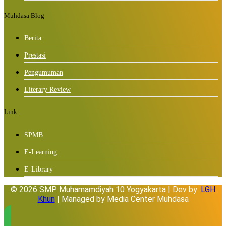
Muhdasa Blog
Berita
Prestasi
Pengumuman
Literary Review
Link
SPMB
E-Learning
E-Library
© 2026 SMP Muhamamdiyah 10 Yogyakarta | Dev by:
LGH
Khun
| Managed by Media Center Muhdasa