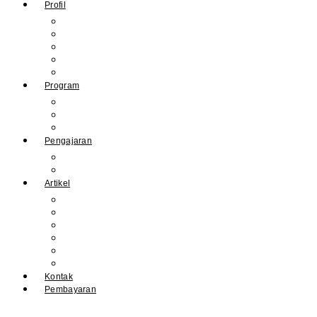
Profil
Sejarah Muhdasa
Visi & Misi
Kepala Sekolah
Guru
Tendik
Program
Prestasi
Profil Alumni
Ekstrakurikuler & Organisasi
Pengajaran
Kalender Akademik
E-Library
Artikel
Berita
Prestasi
Pengumuman
IPM
Literary Review
Arsip
Kontak
Pembayaran