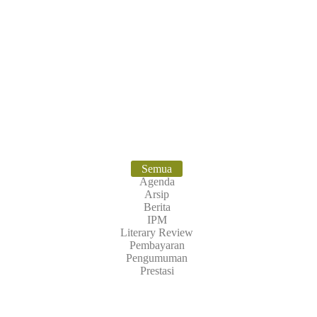
 Raih Juara di Kejuaraan Pencak Silat T
Semua
Agenda
Arsip
Berita
IPM
Literary Review
Pembayaran
Pengumuman
Prestasi