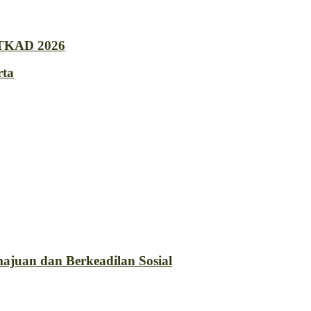
 TKAD 2026
rta
lang pada TKA dan TKAD 2026
yah 10 Yogyakarta
ajuan dan Berkeadilan Sosial