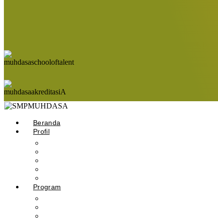
Beranda
Profil
Sejarah Muhdasa
Visi & Misi
Kepala Sekolah
Guru
Tendik
Program
Prestasi
Profil Alumni
Ekstrakurikuler & Organisasi