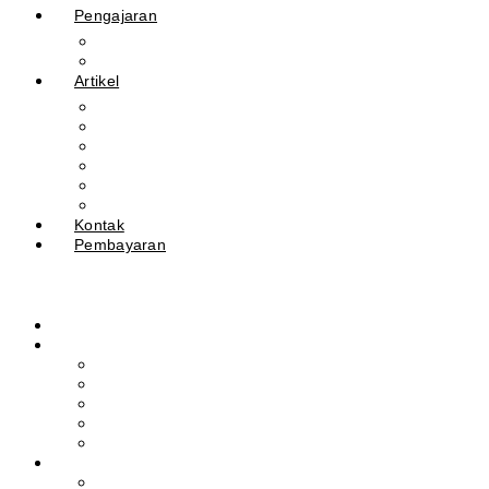
Pengajaran
Kalender Akademik
E-Library
Artikel
Berita
Prestasi
Pengumuman
IPM
Literary Review
Arsip
Kontak
Pembayaran
Beranda
Profil
Sejarah Muhdasa
Visi & Misi
Kepala Sekolah
Guru
Tendik
Program
Prestasi