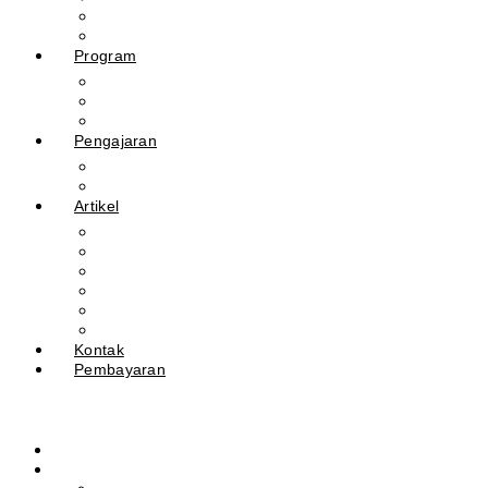
Guru
Tendik
Program
Prestasi
Profil Alumni
Ekstrakurikuler & Organisasi
Pengajaran
Kalender Akademik
E-Library
Artikel
Berita
Prestasi
Pengumuman
IPM
Literary Review
Arsip
Kontak
Pembayaran
Beranda
Profil