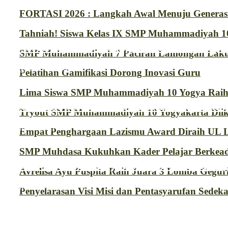
FORTASI 2026 : Langkah Awal Menuju Generas
Berita
Tahniah! Siswa Kelas IX SMP Muhammadiyah 10
FORTASI 2026 : Langkah Awal Menuju 
SMP Muhammadiyah 7 Paciran Lamongan Lakuk
Agustus 4, 2026
Pelatihan Gamifikasi Dorong Inovasi Guru
Berita
,
Prestasi
Lima Siswa SMP Muhammadiyah 10 Yogya Raih J
Tahniah! Siswa Kelas IX SMP Muhamma
Tryout SMP Muhammadiyah 10 Yogyakarta Diiku
Juni 9, 2026
Empat Penghargaan Lazismu Award Diraih UL
Berita
SMP Muhdasa Kukuhkan Kader Pelajar Berkead
SMP Muhammadiyah 7 Paciran Lamonga
Avrelisa Ayu Puspita Raih Juara 3 Lomba Gegur
Juni 5, 2026
Penyelarasan Visi Misi dan Pentasyarufan Sede
Berita
Pelatihan Gamifikasi Dorong Inovasi G