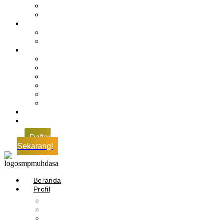
Profil Alumni
Ekstrakurikuler & Organisasi
Pengajaran
Kalender Akademik
E-Library
Artikel
Berita
Prestasi
Pengumuman
IPM
Literary Review
Arsip
Kontak
Pembayaran
Daftar
Sekarang!
Beranda
Profil
Sejarah Muhdasa
Visi & Misi
Kepala Sekolah