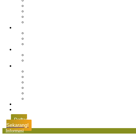
Sejarah Muhdasa
Visi & Misi
Kepala Sekolah
Guru
Tendik
Program
Prestasi
Profil Alumni
Ekstrakurikuler & Organisasi
Pengajaran
Kalender Akademik
E-Library
Artikel
Berita
Prestasi
Pengumuman
IPM
Literary Review
Arsip
Kontak
Pembayaran
Daftar
Sekarang!
Informasi