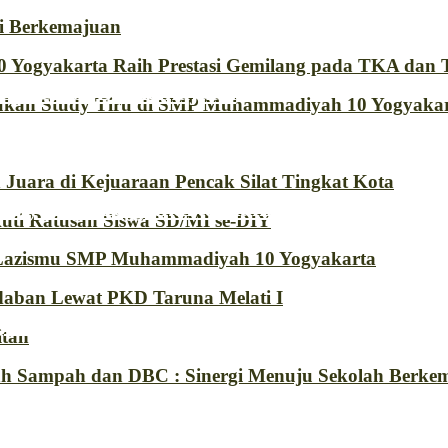
i Berkemajuan
 Yogyakarta Raih Prestasi Gemilang pada TKA dan
Generasi Berkemajuan
an Study Tiru di SMP Muhammadiyah 10 Yogyaka
uara di Kejuaraan Pencak Silat Tingkat Kota
diyah 10 Yogyakarta Raih Prestasi Gemi
ti Ratusan Siswa SD/MI se-DIY
 Lazismu SMP Muhammadiyah 10 Yogyakarta
aban Lewat PKD Taruna Melati I
n Lakukan Study Tiru di SMP Muhammadi
itan
kah Sampah dan DBC : Sinergi Menuju Sekolah Berkem
uru