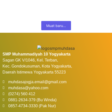
oleh siswi SMP Muhammadiyah 10 Yogyakarta. Avrelisa Ayu
Puspita siswi kelas 8B, berhasil meraih...
Selengkapnya...
Muat baru...
SMP Muhammadiyah 10 Yogyakarta
Sagan GK V/1046, Kel. Terban,
Kec. Gondokusuman, Kota Yogyakarta,
Daerah Istimewa Yogyakarta 55223
muhdasajogja.email@gmail.com
muhdasa@yahoo.com
(0274) 560 412
0881-2634-379 (Bu Winda)
0857-4734-3330 (Pak Nur)