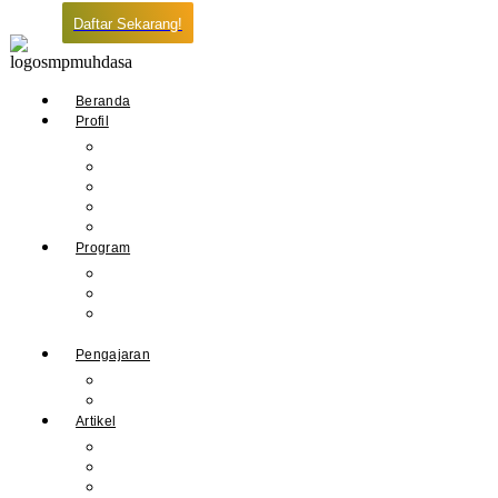
Daftar Sekarang!
Beranda
Profil
Sejarah Muhdasa
Visi & Misi
Kepala Sekolah
Guru
Tendik
Program
Prestasi
Profil Alumni
Ekstrakurikuler &
Organisasi
Pengajaran
Kalender Akademik
E-Library
Artikel
Berita
Prestasi
Pengumuman