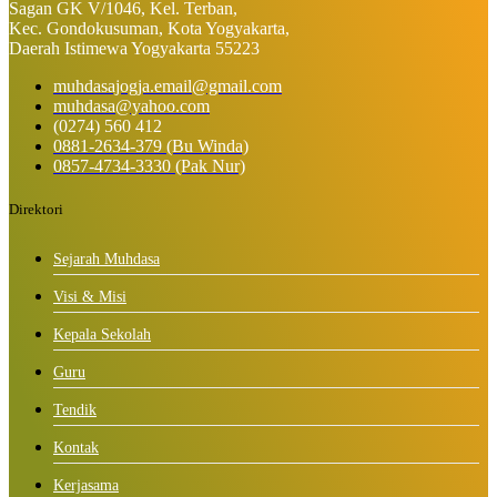
Sagan GK V/1046, Kel. Terban,
Kec. Gondokusuman, Kota Yogyakarta,
Daerah Istimewa Yogyakarta 55223
muhdasajogja.email@gmail.com
muhdasa@yahoo.com
(0274) 560 412
0881-2634-379 (Bu Winda)
0857-4734-3330 (Pak Nur)
Direktori
Sejarah Muhdasa
Visi & Misi
Kepala Sekolah
Guru
Tendik
Kontak
Kerjasama