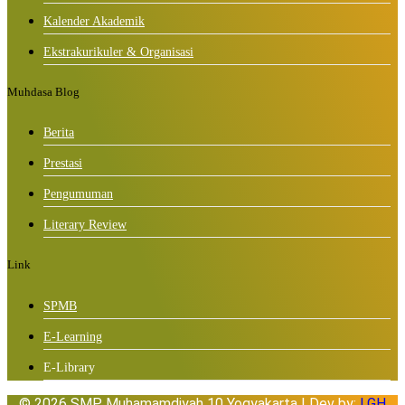
Kalender Akademik
Ekstrakurikuler & Organisasi
Muhdasa Blog
Berita
Prestasi
Pengumuman
Literary Review
Link
SPMB
E-Learning
E-Library
© 2026 SMP Muhamamdiyah 10 Yogyakarta | Dev by:
LGH