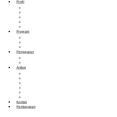
Profil
Sejarah Muhdasa
Visi & Misi
Kepala Sekolah
Guru
Tendik
Program
Prestasi
Profil Alumni
Ekstrakurikuler & Organisasi
Pengajaran
Kalender Akademik
E-Library
Artikel
Berita
Prestasi
Pengumuman
IPM
Literary Review
Arsip
Kontak
Pembayaran