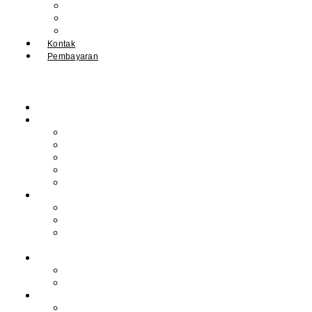
IPM
Literary Review
Arsip
Kontak
Pembayaran
Beranda
Profil
Sejarah Muhdasa
Visi & Misi
Kepala Sekolah
Guru
Tendik
Program
Prestasi
Profil Alumni
Ekstrakurikuler &
Organisasi
Pengajaran
Kalender Akademik
E-Library
Artikel
Berita