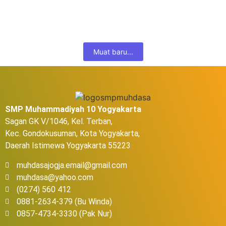
oleh siswi SMP Muhammadiyah 10 Yogyakarta. Avrelisa Ayu
Puspita siswi kelas 8B, berhasil meraih...
Selengkapnya...
Muat baru...
SMP Muhammadiyah 10 Yogyakarta
Sagan GK V/1046, Kel. Terban,
Kec. Gondokusuman, Kota Yogyakarta,
Daerah Istimewa Yogyakarta 55223
muhdasajogja.email@gmail.com
muhdasa@yahoo.com
(0274) 560 412
0881-2634-379 (Bu Winda)
0857-4734-3330 (Pak Nur)