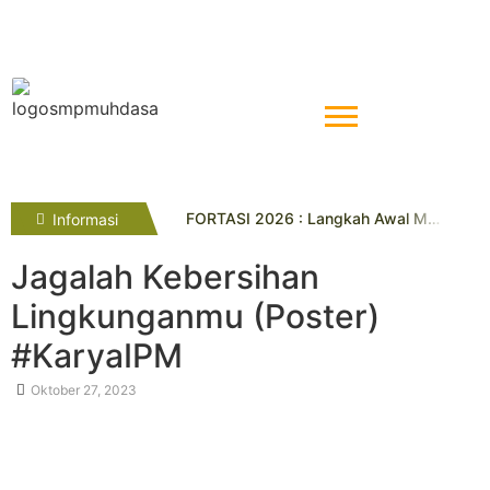
FORTASI 2026 : Langkah Awal Menuju Generasi Berkemajuan
Informasi
Tahniah! Siswa Kelas IX SMP Muhammadiyah 10 Yogyakarta Raih Prestasi Gemilang pada TKA dan TKAD 2026
SMP Muhammadiyah 7 Paciran Lamongan Lakukan Study Tiru di SMP Muhammadiyah 10 Yogyakarta
Jagalah Kebersihan
Pelatihan Gamifikasi Dorong Inovasi Guru
Lingkunganmu (Poster)
Lima Siswa SMP Muhammadiyah 10 Yogya Raih Juara di Kejuaraan Pencak Silat Tingkat Kota
Tryout SMP Muhammadiyah 10 Yogyakarta Diikuti Ratusan Siswa SD/MI se-DIY
#KaryaIPM
Empat Penghargaan Lazismu Award Diraih UL Lazismu SMP Muhammadiyah 10 Yogyakarta
SMP Muhdasa Kukuhkan Kader Pelajar Berkeadaban Lewat PKD Taruna Melati I
Oktober 27, 2023
Avrelisa Ayu Puspita Raih Juara 3 Lomba Geguritan
Penyelarasan Visi Misi dan Pentasyarufan Sedekah Sampah dan DBC : Sinergi Menuju Sekolah Berkemajuan dan Berkeadilan Sosial