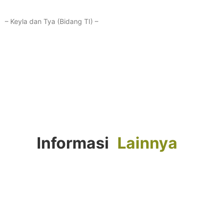
– Keyla dan Tya (Bidang TI) –
Informasi
Lainnya
FORTASI 2026 : Langkah Awal Menuju
Generasi Berkemajuan
Agustus 4, 2026
Selengkapnya...