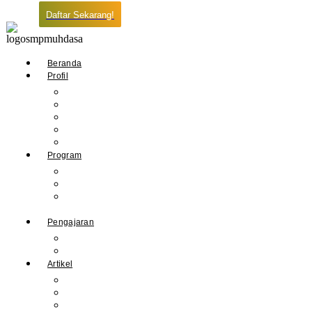
Daftar Sekarang!
Beranda
Profil
Sejarah Muhdasa
Visi & Misi
Kepala Sekolah
Guru
Tendik
Program
Prestasi
Profil Alumni
Ekstrakurikuler &
Organisasi
Pengajaran
Kalender Akademik
E-Library
Artikel
Berita
Prestasi
Pengumuman