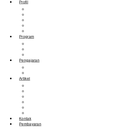
Profil
Sejarah Muhdasa
Visi & Misi
Kepala Sekolah
Guru
Tendik
Program
Prestasi
Profil Alumni
Ekstrakurikuler & Organisasi
Pengajaran
Kalender Akademik
E-Library
Artikel
Berita
Prestasi
Pengumuman
IPM
Literary Review
Arsip
Kontak
Pembayaran