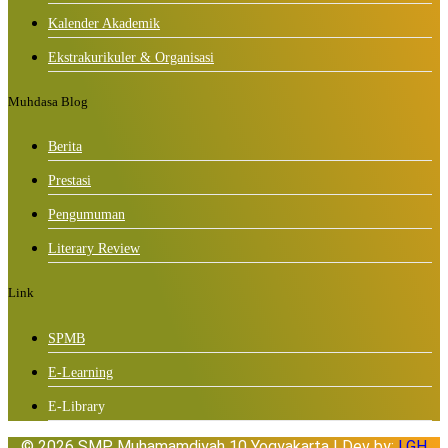
Kalender Akademik
Ekstrakurikuler & Organisasi
Muhdasa Blog
Berita
Prestasi
Pengumuman
Literary Review
Link
SPMB
E-Learning
E-Library
© 2026 SMP Muhamamdiyah 10 Yogyakarta | Dev by:
LGH