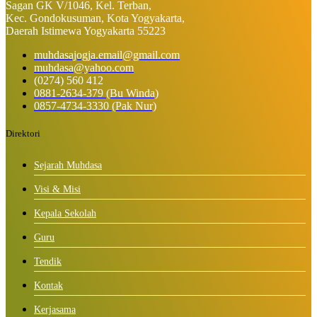
Sagan GK V/1046, Kel. Terban,
Kec. Gondokusuman, Kota Yogyakarta,
Daerah Istimewa Yogyakarta 55223
muhdasajogja.email@gmail.com
muhdasa@yahoo.com
(0274) 560 412
0881-2634-379 (Bu Winda)
0857-4734-3330 (Pak Nur)
Direktori
Sejarah Muhdasa
Visi & Misi
Kepala Sekolah
Guru
Tendik
Kontak
Kerjasama