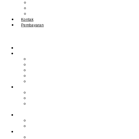
IPM
Literary Review
Arsip
Kontak
Pembayaran
Beranda
Profil
Sejarah Muhdasa
Visi & Misi
Kepala Sekolah
Guru
Tendik
Program
Prestasi
Profil Alumni
Ekstrakurikuler &
Organisasi
Pengajaran
Kalender Akademik
E-Library
Artikel
Berita