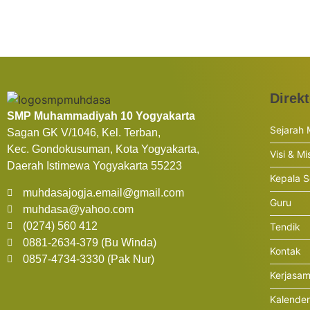
Direkt
SMP Muhammadiyah 10 Yogyakarta
Sejarah
Sagan GK V/1046, Kel. Terban,
Kec. Gondokusuman, Kota Yogyakarta,
Visi & Mi
Daerah Istimewa Yogyakarta 55223
Kepala S
muhdasajogja.email@gmail.com
Guru
muhdasa@yahoo.com
(0274) 560 412
Tendik
0881-2634-379 (Bu Winda)
Kontak
0857-4734-3330 (Pak Nur)
Kerjasa
Kalende