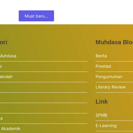
Muat baru...
ori
Muhdasa Blo
 Muhdasa
Berita
si
Prestasi
ekolah
Pengumuman
Literary Review
Link
SPMB
ma
E-Learning
r Akademik