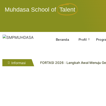
Muhdasa School of
Talent
Beranda
Profil
Progr
FORTASI 2026 : Langkah Awal Menuju Ge
Informasi
Tahniah! Siswa Kelas IX SMP Muhammadi
SMP Muhammadiyah 7 Paciran Lamongan 
Pelatihan Gamifikasi Dorong Inovasi Guru
Lima Siswa SMP Muhammadiyah 10 Yogya R
Tryout SMP Muhammadiyah 10 Yogyakarta 
Empat Penghargaan Lazismu Award Dira
SMP Muhdasa Kukuhkan Kader Pelajar Be
Avrelisa Ayu Puspita Raih Juara 3 Lomba 
Penyelarasan Visi Misi dan Pentasyarufa