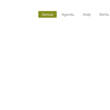
Juni 5, 2026
Februar
Semua
Agenda
Arsip
Berita
FORTASI 2026 : Langkah Awal Menuju Gen
Agustus 4, 2026
SMP Muhammadiyah 10 Yogyakarta menyelenggarakan kegiat
bagi peserta...
Selengkapnya...
Tahniah! Siswa Kelas IX SMP Muhammadiy
2026
Juni 9, 2026
SMP Muhammadiyah 10 Yogyakarta kembali mencatat prest
dalam Tes...
Selengkapnya...