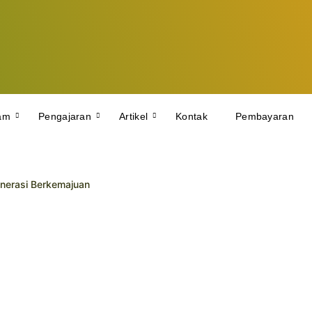
am
Pengajaran
Artikel
Kontak
Pembayaran
nerasi Berkemajuan
yah 10 Yogyakarta Raih Prestasi Gemilang pada TKA dan TKAD 20
Lakukan Study Tiru di SMP Muhammadiyah 10 Yogyakarta
aih Juara di Kejuaraan Pencak Silat Tingkat Kota
Diikuti Ratusan Siswa SD/MI se-DIY
ih UL Lazismu SMP Muhammadiyah 10 Yogyakarta
rkeadaban Lewat PKD Taruna Melati I
Geguritan
n Sedekah Sampah dan DBC : Sinergi Menuju Sekolah Berkemajuan da