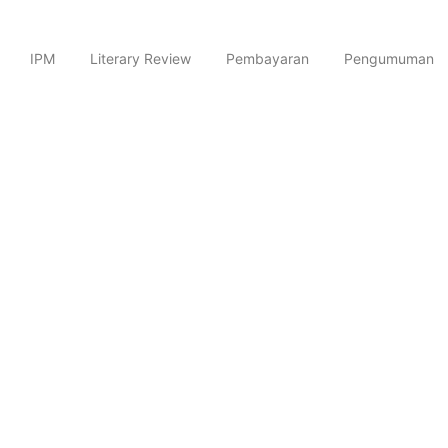
i 13, 2026
Februari 11, 2026
IPM
Literary Review
Pembayaran
Pengumuman
erasi Berkemajuan
an Forum Ta’aruf dan Orientasi Siswa (FORTASI) serta Masa Peng
ah 10 Yogyakarta Raih Prestasi Gemilang 
asi akademik yang membanggakan. Empat siswa kelas IX menunju