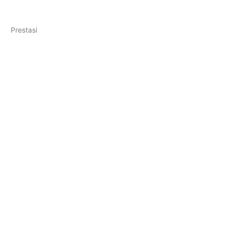
Prestasi
enalan Lingkungan Sekolah (MPLS)
pada TKA dan TKAD
kkan kemampuan terbaik mereka