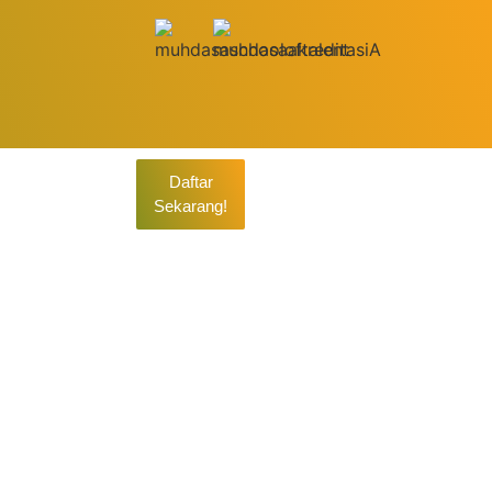
Daftar
Sekarang!
26
n Berkeadilan Sosial