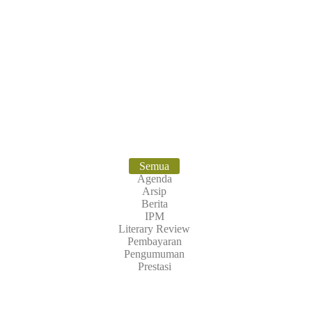
 Raih Juara di Kejuaraan Pencak Silat T
Semua
Agenda
Arsip
Berita
IPM
Literary Review
Pembayaran
Pengumuman
Prestasi