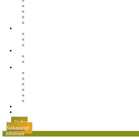
Sejarah Muhdasa
Visi & Misi
Kepala Sekolah
Guru
Tendik
Program
Prestasi
Profil Alumni
Ekstrakurikuler & Organisasi
Pengajaran
Kalender Akademik
E-Library
Artikel
Berita
Prestasi
Pengumuman
IPM
Literary Review
Arsip
Kontak
Pembayaran
Daftar
Sekarang!
Informasi