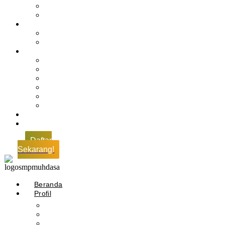
Profil Alumni
Ekstrakurikuler & Organisasi
Pengajaran
Kalender Akademik
E-Library
Artikel
Berita
Prestasi
Pengumuman
IPM
Literary Review
Arsip
Kontak
Pembayaran
Daftar
Sekarang!
Beranda
Profil
Sejarah Muhdasa
Visi & Misi
Kepala Sekolah