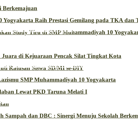
i Berkemajuan
 Yogyakarta Raih Prestasi Gemilang pada TKA dan
Generasi Berkemajuan
an Study Tiru di SMP Muhammadiyah 10 Yogyaka
uara di Kejuaraan Pencak Silat Tingkat Kota
diyah 10 Yogyakarta Raih Prestasi Gemi
ti Ratusan Siswa SD/MI se-DIY
 Lazismu SMP Muhammadiyah 10 Yogyakarta
aban Lewat PKD Taruna Melati I
n Lakukan Study Tiru di SMP Muhammadi
itan
kah Sampah dan DBC : Sinergi Menuju Sekolah Berkem
uru