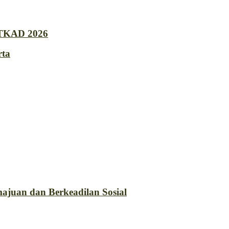
 TKAD 2026
rta
lang pada TKA dan TKAD 2026
yah 10 Yogyakarta
ajuan dan Berkeadilan Sosial