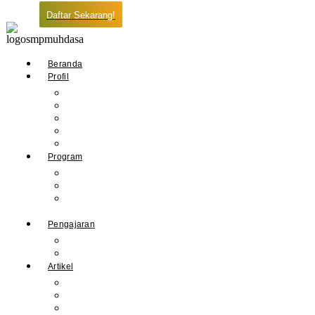
Daftar Sekarang!
Beranda
Profil
Sejarah Muhdasa
Visi & Misi
Kepala Sekolah
Guru
Tendik
Program
Prestasi
Profil Alumni
Ekstrakurikuler &
Organisasi
Pengajaran
Kalender Akademik
E-Library
Artikel
Berita
Prestasi
Pengumuman