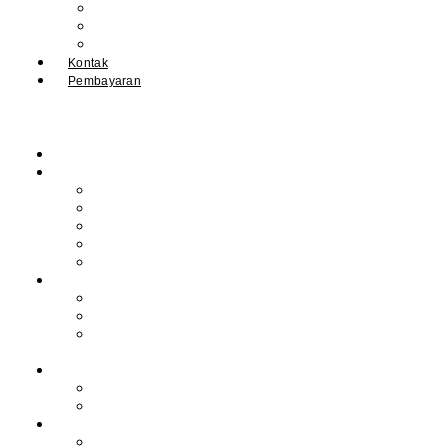
IPM
Literary Review
Arsip
Kontak
Pembayaran
Beranda
Profil
Sejarah Muhdasa
Visi & Misi
Kepala Sekolah
Guru
Tendik
Program
Prestasi
Profil Alumni
Ekstrakurikuler &
Organisasi
Pengajaran
Kalender Akademik
E-Library
Artikel
Berita