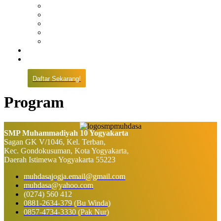
Prestasi
Pengumuman
IPM
Literary Review
Arsip
Kontak
Pembayaran
Daftar Sekarang!
Program
SMP Muhammadiyah 10 Yogyakarta
Sagan GK V/1046, Kel. Terban,
Kec. Gondokusuman, Kota Yogyakarta,
Daerah Istimewa Yogyakarta 55223
muhdasajogja.email@gmail.com
muhdasa@yahoo.com
(0274) 560 412
0881-2634-379 (Bu Winda)
0857-4734-3330 (Pak Nur)