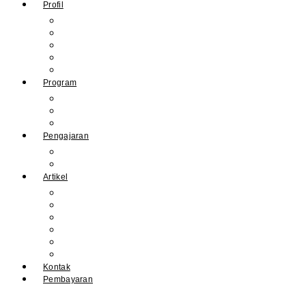
Profil
Sejarah Muhdasa
Visi & Misi
Kepala Sekolah
Guru
Tendik
Program
Prestasi
Profil Alumni
Ekstrakurikuler & Organisasi
Pengajaran
Kalender Akademik
E-Library
Artikel
Berita
Prestasi
Pengumuman
IPM
Literary Review
Arsip
Kontak
Pembayaran