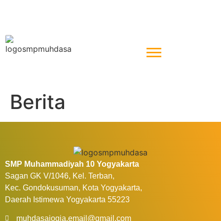
Berita
SMP Muhammadiyah 10 Yogyakarta
Sagan GK V/1046, Kel. Terban,
Kec. Gondokusuman, Kota Yogyakarta,
Daerah Istimewa Yogyakarta 55223
muhdasajogja.email@gmail.com